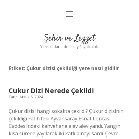
menüyü
Anasayfa
aç
Gizlilik Politikası
Şehir ve Lezzet
Yasal Uyarı
Yerel tatlarla dolu keyifli yolculuk!
Hakkımızda
Etiket:
Çukur dizisi çekildiği yere nasıl gidilir
Cukur Dizi Nerede Çekildi
Tarih: Aralık 6, 2024
Çukur dizisi hangi sokakta çekildi? Çukur dizisinin
çekildiği Fatih’teki Ayvansaray Esnaf Loncası
Caddesi’ndeki kahvehane alev alev yandı. Yangın
kısa sürede yayılarak iki katlı binayı sardı. Çevre