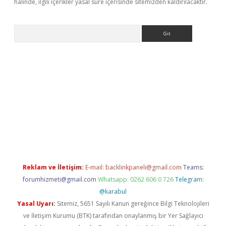
halinde, ilgili içerikler yasal süre içerisinde sitemizden kaldırılacaktır.
Arama
asino
Reklam ve İletişim:
E-mail:
backlinkpaneli@gmail.com
Teams:
forumhizmeti@gmail.com
Whatsapp: 0262 606 0 726
Telegram:
@karabul
Yasal Uyarı:
Sitemiz, 5651 Sayılı Kanun gereğince Bilgi Teknolojileri
ve İletişim Kurumu (BTK) tarafından onaylanmış bir Yer Sağlayıcı