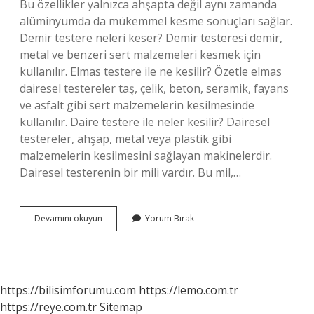
Bu özellikler yalnızca ahşapta değil aynı zamanda
alüminyumda da mükemmel kesme sonuçları sağlar.
Demir testere neleri keser? Demir testeresi demir,
metal ve benzeri sert malzemeleri kesmek için
kullanılır. Elmas testere ile ne kesilir? Özetle elmas
dairesel testereler taş, çelik, beton, seramik, fayans
ve asfalt gibi sert malzemelerin kesilmesinde
kullanılır. Daire testere ile neler kesilir? Dairesel
testereler, ahşap, metal veya plastik gibi
malzemelerin kesilmesini sağlayan makinelerdir.
Dairesel testerenin bir mili vardır. Bu mil,…
Alüminyum
Devamını okuyun
Yorum Bırak
Hangi
Testere
Ile
Kesilir
https://bilisimforumu.com
https://lemo.com.tr
https://reye.com.tr
Sitemap