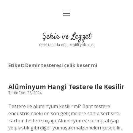
menüyü
Anasayfa
aç
Gizlilik Politikası
Şehir ve Lezzet
Yasal Uyarı
Yerel tatlarla dolu keyifli yolculuk!
Hakkımızda
Etiket:
Demir testeresi çelik keser mi
Alüminyum Hangi Testere Ile Kesilir
Tarih: Ekim 28, 2024
Testere ile alüminyum kesilir mi? Bant testere
endüstrisindeki en son gelişmelere sahip sert sırtlı
karbon testere bıçağı; Alüminyum ve pirinç, ahşap
ve plastik gibi diğer yumuşak malzemeleri kesebilir.