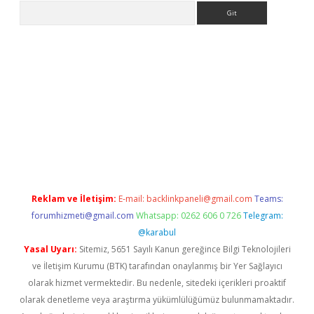
Arama
lacasino
Reklam ve İletişim:
E-mail:
backlinkpaneli@gmail.com
Teams:
forumhizmeti@gmail.com
Whatsapp: 0262 606 0 726
Telegram:
@karabul
Yasal Uyarı:
Sitemiz, 5651 Sayılı Kanun gereğince Bilgi Teknolojileri
ve İletişim Kurumu (BTK) tarafından onaylanmış bir Yer Sağlayıcı
olarak hizmet vermektedir. Bu nedenle, sitedeki içerikleri proaktif
olarak denetleme veya araştırma yükümlülüğümüz bulunmamaktadır.