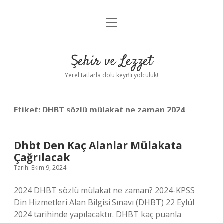
menüyü
Anasayfa
aç
Gizlilik Politikası
Şehir ve Lezzet
Yasal Uyarı
Yerel tatlarla dolu keyifli yolculuk!
Hakkımızda
Etiket:
DHBT sözlü mülakat ne zaman 2024
Dhbt Den Kaç Alanlar Mülakata
Çağrılacak
Tarih: Ekim 9, 2024
2024 DHBT sözlü mülakat ne zaman? 2024-KPSS
Din Hizmetleri Alan Bilgisi Sınavı (DHBT) 22 Eylül
2024 tarihinde yapılacaktır. DHBT kaç puanla