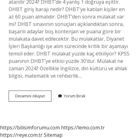
atanilir 2024? DHBT’de 4 yanlış 1 doğruya eşittir.
DHBT giriş barajı nedir? DHBT’ye katılan kişiler en
az 60 puan almalıdır. DHBT’den sonra mülakat var
mı? DHBT sınavının sonuçları açıklandıktan sonra,
başarılı adaylar boş kontenjan ve puana göre bir
mülakata davet edilecektir. Bu mülakatlar, Diyanet
İşleri Başkanlığı işe alım sürecinde kritik bir aşamayı
temsil eder. DHBT mülakat yüzde kaç etkiliyor? KPSS
puanının DHBT’ye etkisi yüzde 30’dur. Mülakat ne
zaman 2024? Özellikle İngilizce, din kültürü ve ahlak
bilgisi, matematik ve rehberlik…
Dhbt
Devamını okuyun
Yorum Bırak
Den
Kaç
Alanlar
Mülakata
Çağrılacak
https://bilisimforumu.com
https://lemo.com.tr
https://reye.com.tr
Sitemap