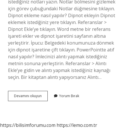
istediğiniz notları yazın. Notlar bölmesini gizlemek
için görev çubuğundaki Notlar düğmesine tıklayın.
Dipnot ekleme nasıl yapılır? Dipnot ekleyin Dipnot
eklemek istediğiniz yere tıklayın. Referanslar >
Dipnot Ekle’ye tıklayın. Word metne bir referans
işareti ekler ve dipnot işaretini sayfanın altına
yerleştirir. İpucu: Belgedeki konumunuza dönmek
için dipnot işaretine çift tıklayın. PowerPointte atıf
nasıl yapılır? İmlecinizi alıntı yapmak istediğiniz
metnin sonuna yerleştirin. Referanslar > Alıntı
Ekle’ye gidin ve alıntı yapmak istediğiniz kaynağı
seçin. Bir kitaptan alıntı yapıyorsanız Alıntı…
Powerpoint
Devamını okuyun
Yorum Bırak
Te
Dipnot
Nasıl
Eklenir
https://bilisimforumu.com
https://lemo.com.tr