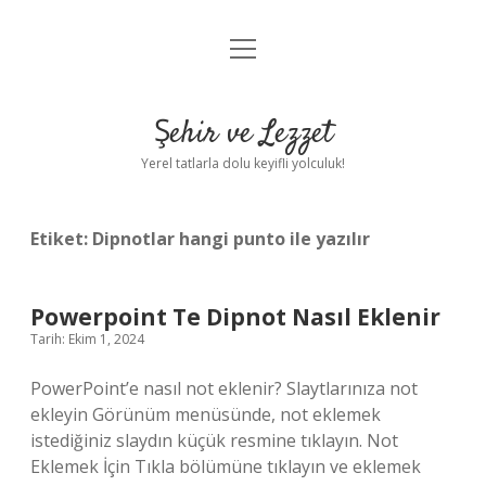
menüyü
Anasayfa
aç
Gizlilik Politikası
Şehir ve Lezzet
Yasal Uyarı
Yerel tatlarla dolu keyifli yolculuk!
Hakkımızda
Etiket:
Dipnotlar hangi punto ile yazılır
Powerpoint Te Dipnot Nasıl Eklenir
Tarih: Ekim 1, 2024
PowerPoint’e nasıl not eklenir? Slaytlarınıza not
ekleyin Görünüm menüsünde, not eklemek
istediğiniz slaydın küçük resmine tıklayın. Not
Eklemek İçin Tıkla bölümüne tıklayın ve eklemek