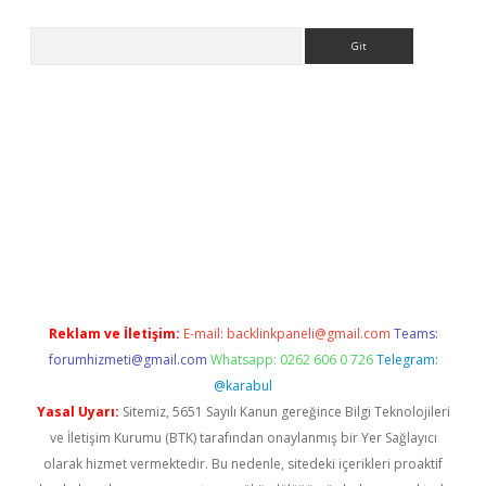
Arama
asino
Reklam ve İletişim:
E-mail:
backlinkpaneli@gmail.com
Teams:
forumhizmeti@gmail.com
Whatsapp: 0262 606 0 726
Telegram:
@karabul
Yasal Uyarı:
Sitemiz, 5651 Sayılı Kanun gereğince Bilgi Teknolojileri
ve İletişim Kurumu (BTK) tarafından onaylanmış bir Yer Sağlayıcı
olarak hizmet vermektedir. Bu nedenle, sitedeki içerikleri proaktif