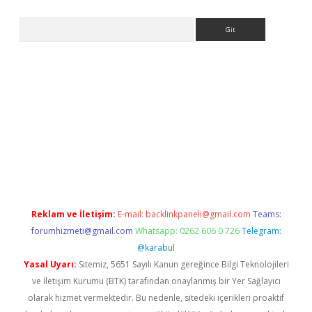
Arama
asino
Reklam ve İletişim:
E-mail:
backlinkpaneli@gmail.com
Teams:
forumhizmeti@gmail.com
Whatsapp: 0262 606 0 726
Telegram:
@karabul
Yasal Uyarı:
Sitemiz, 5651 Sayılı Kanun gereğince Bilgi Teknolojileri
ve İletişim Kurumu (BTK) tarafından onaylanmış bir Yer Sağlayıcı
olarak hizmet vermektedir. Bu nedenle, sitedeki içerikleri proaktif