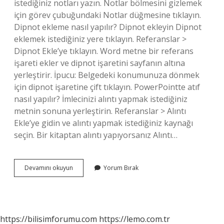
istediğiniz notları yazın. Notlar bölmesini gizlemek
için görev çubuğundaki Notlar düğmesine tıklayın.
Dipnot ekleme nasıl yapılır? Dipnot ekleyin Dipnot
eklemek istediğiniz yere tıklayın. Referanslar >
Dipnot Ekle’ye tıklayın. Word metne bir referans
işareti ekler ve dipnot işaretini sayfanın altına
yerleştirir. İpucu: Belgedeki konumunuza dönmek
için dipnot işaretine çift tıklayın. PowerPointte atıf
nasıl yapılır? İmlecinizi alıntı yapmak istediğiniz
metnin sonuna yerleştirin. Referanslar > Alıntı
Ekle’ye gidin ve alıntı yapmak istediğiniz kaynağı
seçin. Bir kitaptan alıntı yapıyorsanız Alıntı…
Powerpoint
Devamını okuyun
Yorum Bırak
Te
Dipnot
Nasıl
Eklenir
https://bilisimforumu.com
https://lemo.com.tr