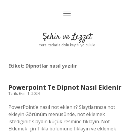
menüyü
Anasayfa
aç
Gizlilik Politikası
Şehir ve Lezzet
Yasal Uyarı
Yerel tatlarla dolu keyifli yolculuk!
Hakkımızda
Etiket:
Dipnotlar nasıl yazılır
Powerpoint Te Dipnot Nasıl Eklenir
Tarih: Ekim 1, 2024
PowerPoint’e nasıl not eklenir? Slaytlarınıza not
ekleyin Görünüm menüsünde, not eklemek
istediğiniz slaydın küçük resmine tıklayın. Not
Eklemek İçin Tıkla bölümüne tıklayın ve eklemek