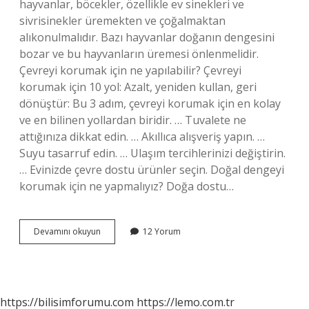
hayvanlar, böcekler, özellikle ev sinekleri ve
sivrisinekler üremekten ve çoğalmaktan
alıkonulmalıdır. Bazı hayvanlar doğanın dengesini
bozar ve bu hayvanların üremesi önlenmelidir.
Çevreyi korumak için ne yapılabilir? Çevreyi
korumak için 10 yol: Azalt, yeniden kullan, geri
dönüştür: Bu 3 adım, çevreyi korumak için en kolay
ve en bilinen yollardan biridir. … Tuvalete ne
attığınıza dikkat edin. … Akıllıca alışveriş yapın. …
Suyu tasarruf edin. … Ulaşım tercihlerinizi değiştirin.
… Evinizde çevre dostu ürünler seçin. Doğal dengeyi
korumak için ne yapmalıyız? Doğa dostu…
Doğayı
Devamını okuyun
12 Yorum
Korumak
Için
Neler
Yapılmalıdır
https://bilisimforumu.com
https://lemo.com.tr