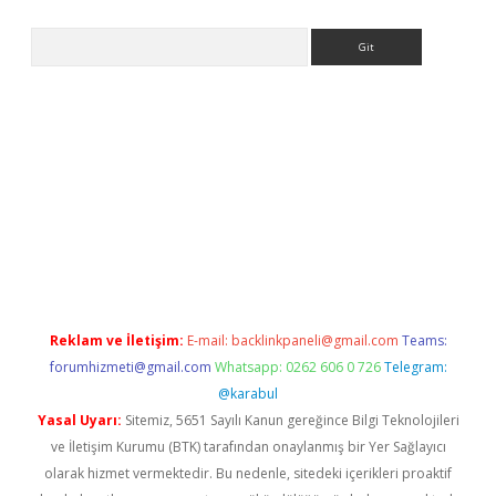
Arama
asino
Reklam ve İletişim:
E-mail:
backlinkpaneli@gmail.com
Teams:
forumhizmeti@gmail.com
Whatsapp: 0262 606 0 726
Telegram:
@karabul
Yasal Uyarı:
Sitemiz, 5651 Sayılı Kanun gereğince Bilgi Teknolojileri
ve İletişim Kurumu (BTK) tarafından onaylanmış bir Yer Sağlayıcı
olarak hizmet vermektedir. Bu nedenle, sitedeki içerikleri proaktif