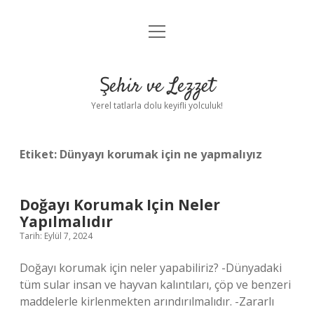
menüyü
Anasayfa
aç
Gizlilik Politikası
Şehir ve Lezzet
Yasal Uyarı
Yerel tatlarla dolu keyifli yolculuk!
Hakkımızda
Etiket:
Dünyayı korumak için ne yapmalıyız
Doğayı Korumak Için Neler
Yapılmalıdır
Tarih: Eylül 7, 2024
Doğayı korumak için neler yapabiliriz? -Dünyadaki
tüm sular insan ve hayvan kalıntıları, çöp ve benzeri
maddelerle kirlenmekten arındırılmalıdır. -Zararlı