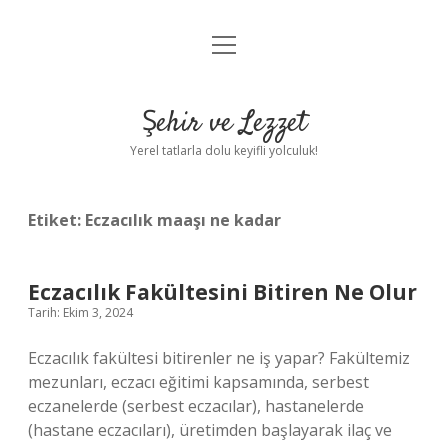
menüyü
Anasayfa
aç
Gizlilik Politikası
Şehir ve Lezzet
Yasal Uyarı
Yerel tatlarla dolu keyifli yolculuk!
Hakkımızda
Etiket:
Eczacılık maaşı ne kadar
Eczacılık Fakültesini Bitiren Ne Olur
Tarih: Ekim 3, 2024
Eczacılık fakültesi bitirenler ne iş yapar? Fakültemiz
mezunları, eczacı eğitimi kapsamında, serbest
eczanelerde (serbest eczacılar), hastanelerde
(hastane eczacıları), üretimden başlayarak ilaç ve