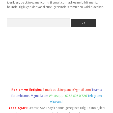
içerikleri,
backlinkpanelicomtr@gmail.com
adresine bildirmeniz
halinde, ilgili içerikler yasal süre içerisinde sitemizden kaldırılacaktır.
Arama
asino
Reklam ve İletişim:
E-mail:
backlinkpaneli@gmail.com
Teams:
forumhizmeti@gmail.com
Whatsapp: 0262 606 0 726
Telegram:
@karabul
Yasal Uyarı:
Sitemiz, 5651 Sayılı Kanun gereğince Bilgi Teknolojileri