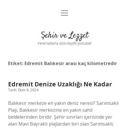
menüyü
Anasayfa
aç
Gizlilik Politikası
Şehir ve Lezzet
Yasal Uyarı
Yerel tatlarla dolu keyifli yolculuk!
Hakkımızda
Etiket:
Edremit Balıkesir arası kaç kilometredir
Edremit Denize Uzaklığı Ne Kadar
Tarih: Ekim 8, 2024
Balıkesir merkeze en yakın deniz neresi? Sarımsaklı
Plajı, Balıkesir merkezine en yakın sahil
beldelerinden biridir. Şehir sınırları içerisinde yer
alan Mavi Bayraklı plajlardan biri olan Sarımsaklı;