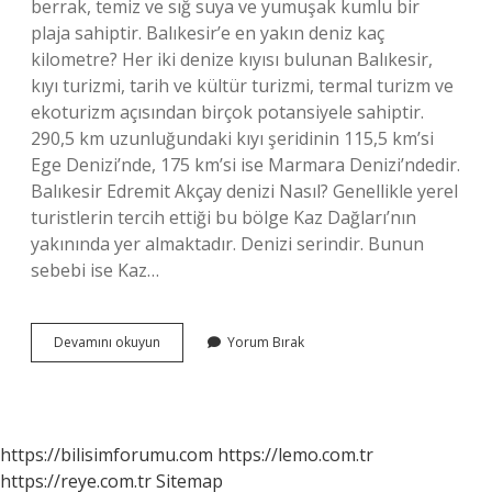
berrak, temiz ve sığ suya ve yumuşak kumlu bir
plaja sahiptir. Balıkesir’e en yakın deniz kaç
kilometre? Her iki denize kıyısı bulunan Balıkesir,
kıyı turizmi, tarih ve kültür turizmi, termal turizm ve
ekoturizm açısından birçok potansiyele sahiptir.
290,5 km uzunluğundaki kıyı şeridinin 115,5 km’si
Ege Denizi’nde, 175 km’si ise Marmara Denizi’ndedir.
Balıkesir Edremit Akçay denizi Nasıl? Genellikle yerel
turistlerin tercih ettiği bu bölge Kaz Dağları’nın
yakınında yer almaktadır. Denizi serindir. Bunun
sebebi ise Kaz…
Edremit
Devamını okuyun
Yorum Bırak
Denize
Uzaklığı
Ne
Kadar
https://bilisimforumu.com
https://lemo.com.tr
https://reye.com.tr
Sitemap