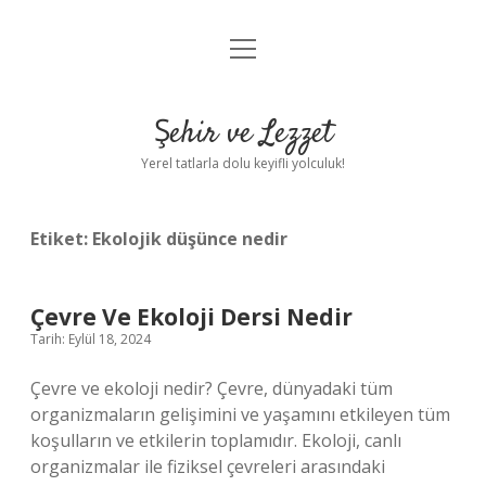
menüyü
Anasayfa
aç
Gizlilik Politikası
Şehir ve Lezzet
Yasal Uyarı
Yerel tatlarla dolu keyifli yolculuk!
Hakkımızda
Etiket:
Ekolojik düşünce nedir
Çevre Ve Ekoloji Dersi Nedir
Tarih: Eylül 18, 2024
Çevre ve ekoloji nedir? Çevre, dünyadaki tüm
organizmaların gelişimini ve yaşamını etkileyen tüm
koşulların ve etkilerin toplamıdır. Ekoloji, canlı
organizmalar ile fiziksel çevreleri arasındaki