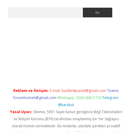
Arama
asino
Reklam ve İletişim:
E-mail:
backlinkpaneli@gmail.com
Teams:
forumhizmeti@gmail.com
Whatsapp: 0262 606 0 726
Telegram:
@karabul
Yasal Uyarı:
Sitemiz, 5651 Sayılı Kanun gereğince Bilgi Teknolojileri
ve İletişim Kurumu (BTK) tarafından onaylanmış bir Yer Sağlayıcı
olarak hizmet vermektedir. Bu nedenle, sitedeki içerikleri proaktif