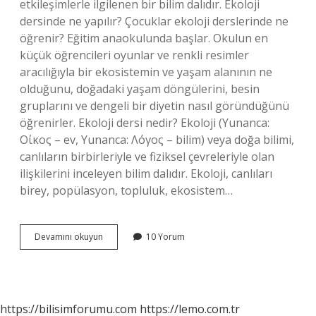
etkileşimlerle ilgilenen bir bilim dalıdır. Ekoloji
dersinde ne yapılır? Çocuklar ekoloji derslerinde ne
öğrenir? Eğitim anaokulunda başlar. Okulun en
küçük öğrencileri oyunlar ve renkli resimler
aracılığıyla bir ekosistemin ve yaşam alanının ne
olduğunu, doğadaki yaşam döngülerini, besin
gruplarını ve dengeli bir diyetin nasıl göründüğünü
öğrenirler. Ekoloji dersi nedir? Ekoloji (Yunanca:
Οίκος – ev, Yunanca: Λόγος – bilim) veya doğa bilimi,
canlıların birbirleriyle ve fiziksel çevreleriyle olan
ilişkilerini inceleyen bilim dalıdır. Ekoloji, canlıları
birey, popülasyon, topluluk, ekosistem…
Çevre
Devamını okuyun
10 Yorum
Ve
Ekoloji
Dersi
Nedir
https://bilisimforumu.com
https://lemo.com.tr