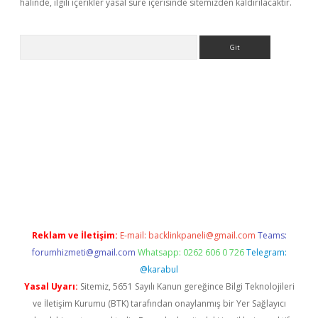
halinde, ilgili içerikler yasal süre içerisinde sitemizden kaldırılacaktır.
Arama
casino
Reklam ve İletişim:
E-mail:
backlinkpaneli@gmail.com
Teams:
forumhizmeti@gmail.com
Whatsapp: 0262 606 0 726
Telegram:
@karabul
Yasal Uyarı:
Sitemiz, 5651 Sayılı Kanun gereğince Bilgi Teknolojileri
ve İletişim Kurumu (BTK) tarafından onaylanmış bir Yer Sağlayıcı