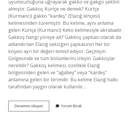
uyumsuzluğuna uğrayarak gakko ve gakgo şeklini
almıştır. Gakkoş Kürtçe ne demek? Kürtçe
(Kurmanci) gakko “kardeş” (Elazığ lehçesi)
kelimesinden türemiştir. Bu kelime, aynı anlama
gelen Kürtçe (Kurmanci) Keko kelimesiyle akrabadır.
Gakkoş hangi yöreye ait? Gakkoş şapkası olarak da
adlandırılan Elazığ sekizgen şapkasının her bir
köşesi ayrı bir değeri temsil ediyor. Geçmişin
Gölgesinde ve tüm bölümlerini izleyin. Gakkoşlar
nerelidir? Gakkoş kelimesi, özellikle Elazığ
bölgesinden gelen ve “ağabey” veya “kardeş”
anlamına gelen bir terimdir. Bu kelime Elazığ halkı
tarafından yaygın olarak kullanılır…
Gakgoş
Devamını okuyun
Yorum Bırak
Ne
Anlama
Gelir