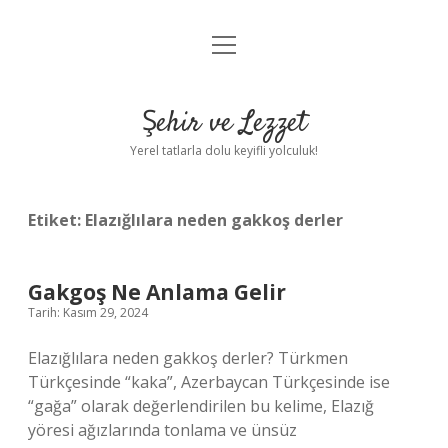
menüyü
Anasayfa
aç
Gizlilik Politikası
Şehir ve Lezzet
Yasal Uyarı
Yerel tatlarla dolu keyifli yolculuk!
Hakkımızda
Etiket:
Elazığlılara neden gakkoş derler
Gakgoş Ne Anlama Gelir
Tarih: Kasım 29, 2024
Elazığlılara neden gakkoş derler? Türkmen
Türkçesinde “kaka”, Azerbaycan Türkçesinde ise
“gağa” olarak değerlendirilen bu kelime, Elazığ
yöresi ağızlarında tonlama ve ünsüz