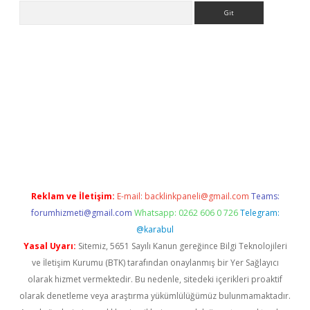
Arama
asino
Reklam ve İletişim:
E-mail:
backlinkpaneli@gmail.com
Teams:
forumhizmeti@gmail.com
Whatsapp: 0262 606 0 726
Telegram:
@karabul
Yasal Uyarı:
Sitemiz, 5651 Sayılı Kanun gereğince Bilgi Teknolojileri
ve İletişim Kurumu (BTK) tarafından onaylanmış bir Yer Sağlayıcı
olarak hizmet vermektedir. Bu nedenle, sitedeki içerikleri proaktif
olarak denetleme veya araştırma yükümlülüğümüz bulunmamaktadır.