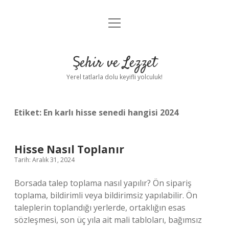
menüyü
Anasayfa
aç
Gizlilik Politikası
Şehir ve Lezzet
Yasal Uyarı
Yerel tatlarla dolu keyifli yolculuk!
Hakkımızda
Etiket:
En karlı hisse senedi hangisi 2024
Hisse Nasıl Toplanır
Tarih: Aralık 31, 2024
Borsada talep toplama nasıl yapılır? Ön sipariş
toplama, bildirimli veya bildirimsiz yapılabilir. Ön
taleplerin toplandığı yerlerde, ortaklığın esas
sözleşmesi, son üç yıla ait mali tabloları, bağımsız