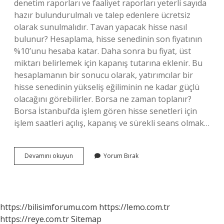
denetim raporları ve faaliyet raporları yeterli sayıda
hazır bulundurulmalı ve talep edenlere ücretsiz
olarak sunulmalıdır. Tavan yapacak hisse nasıl
bulunur? Hesaplama, hisse senedinin son fiyatının
%10’unu hesaba katar. Daha sonra bu fiyat, üst
miktarı belirlemek için kapanış tutarına eklenir. Bu
hesaplamanın bir sonucu olarak, yatırımcılar bir
hisse senedinin yükseliş eğiliminin ne kadar güçlü
olacağını görebilirler. Borsa ne zaman toplanır?
Borsa İstanbul’da işlem gören hisse senetleri için
işlem saatleri açılış, kapanış ve sürekli seans olmak…
Hisse
Devamını okuyun
Yorum Bırak
Nasıl
Toplanır
https://bilisimforumu.com
https://lemo.com.tr
https://reye.com.tr
Sitemap