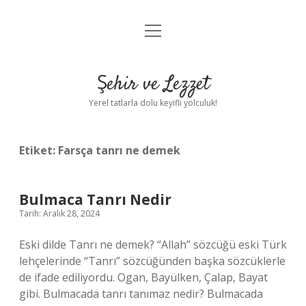
menüyü
Anasayfa
aç
Gizlilik Politikası
Şehir ve Lezzet
Yasal Uyarı
Yerel tatlarla dolu keyifli yolculuk!
Hakkımızda
Etiket:
Farsça tanrı ne demek
Bulmaca Tanrı Nedir
Tarih: Aralık 28, 2024
Eski dilde Tanrı ne demek? “Allah” sözcüğü eski Türk
lehçelerinde “Tanrı” sözcüğünden başka sözcüklerle
de ifade ediliyordu. Ogan, Bayülken, Çalap, Bayat
gibi. Bulmacada tanrı tanımaz nedir? Bulmacada