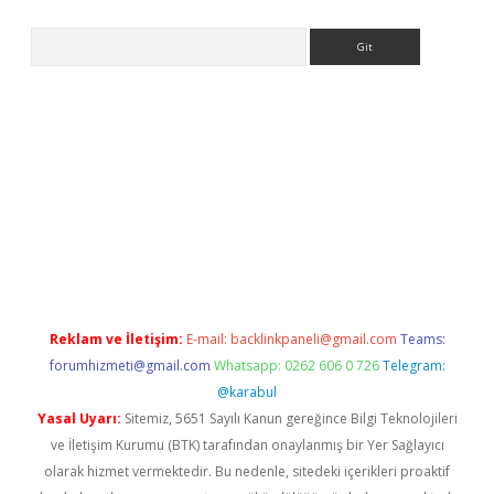
Arama
casino
Reklam ve İletişim:
E-mail:
backlinkpaneli@gmail.com
Teams:
forumhizmeti@gmail.com
Whatsapp: 0262 606 0 726
Telegram:
@karabul
Yasal Uyarı:
Sitemiz, 5651 Sayılı Kanun gereğince Bilgi Teknolojileri
ve İletişim Kurumu (BTK) tarafından onaylanmış bir Yer Sağlayıcı
olarak hizmet vermektedir. Bu nedenle, sitedeki içerikleri proaktif