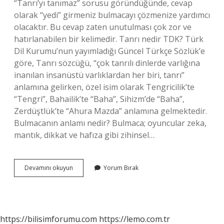
“Tanrı’yı ​​tanımaz” sorusu göründüğünde, cevap
olarak “yedi” girmeniz bulmacayı çözmenize yardımcı
olacaktır. Bu cevap zaten unutulması çok zor ve
hatırlanabilen bir kelimedir. Tanrı nedir TDK? Türk
Dil Kurumu’nun yayımladığı Güncel Türkçe Sözlük’e
göre, Tanrı sözcüğü, “çok tanrılı dinlerde varlığına
inanılan insanüstü varlıklardan her biri, tanrı”
anlamına gelirken, özel isim olarak Tengricilik’te
“Tengri”, Bahailik’te “Baha”, Sihizm’de “Baha”,
Zerdüştlük’te “Ahura Mazda” anlamına gelmektedir.
Bulmacanın anlamı nedir? Bulmaca; oyuncular zeka,
mantık, dikkat ve hafıza gibi zihinsel…
Bulmaca
Devamını okuyun
Yorum Bırak
Tanrı
Nedir
https://bilisimforumu.com
https://lemo.com.tr