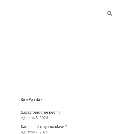
Sidebar
Son Yazılar
piabellacasino
Supap bindirme nedir ?
Ağustos 8, 2026
Kadın nasıl doyuma ulaşır ?
Ağustos 7, 2026