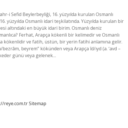
 Bahr-i Sefid Beylerbeyliği, 16. yüzyılda kurulan Osmanlı
16. yüzyılda Osmanlı idari teşkilatında. Yüzyılda kurulan bir
resi altındaki en büyük idari birim. Osmanlı deniz
smanlıca? Ferhat, Arapça kökenli bir kelimedir ve Osmanlı
 kökenlidir ve fatih, üstün, bir yerin fatihi anlamına gelir.
bezrâm, beyrem” kökünden veya Arapça îd/ıyd (a. ‘avd –
 keder günü veya gelenek…
://reye.com.tr
Sitemap