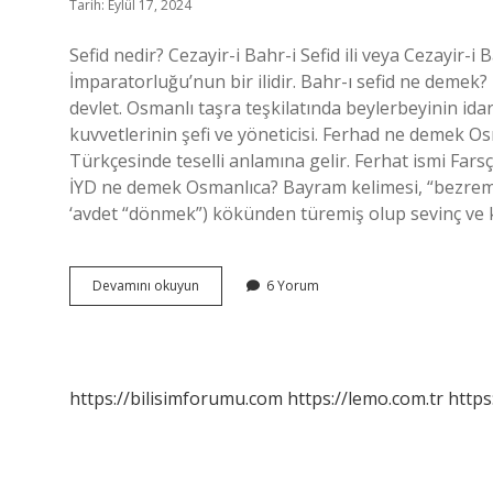
Tarih: Eylül 17, 2024
Sefid nedir? Cezayir-i Bahr-i Sefid ili veya Cezayir-i
İmparatorluğu’nun bir ilidir. Bahr-ı sefid ne demek? 
devlet. Osmanlı taşra teşkilatında beylerbeyinin ida
kuvvetlerinin şefi ve yöneticisi. Ferhad ne demek O
Türkçesinde teselli anlamına gelir. Ferhat ismi Farsça
İYD ne demek Osmanlıca? Bayram kelimesi, “bezrem/
‘avdet “dönmek”) kökünden türemiş olup sevinç ve
Sefid
Devamını okuyun
6 Yorum
Ne
Demek
Osmanlica
https://bilisimforumu.com
https://lemo.com.tr
https