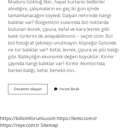
Müdürü Göktuğ İlter, hayat kurtarıcı tedbirler
alındığını, çalışmaların en geç iki gün içinde
tamamlanacağını söyledi. Dalyan nehrinde hangi
balıklar var? Bölgemizin sularında bol miktarda
bulunan levrek, çipura, kefal ve kara levrek gibi
balık türlerini de avlayabilirsiniz – seçim sizin. Bol
bol fotoğraf çekmeyi unutmayın. Köyceğiz Gölünde
ne tür balıklar var? Kefal, levrek, çipura ve pisi balığı
gibi. Balıkçılığın ekonomik değeri büyüktür. Kirmir
çayında hangi balıklar var? Kirmir Akıntısı’nda;
barbel balığı, kefal, benekli inci…
Dalaman
Devamını okuyun
Yorum Bırak
Çayında
Hangi
Balıklar
Var
https://bilisimforumu.com
https://lemo.com.tr
https://reye.com.tr
Sitemap