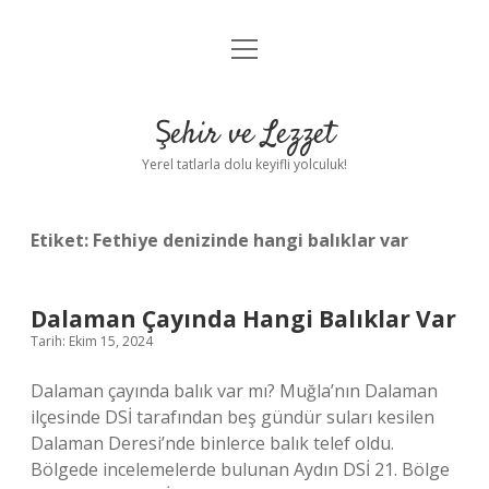
menüyü
Anasayfa
aç
Gizlilik Politikası
Şehir ve Lezzet
Yasal Uyarı
Yerel tatlarla dolu keyifli yolculuk!
Hakkımızda
Etiket:
Fethiye denizinde hangi balıklar var
Dalaman Çayında Hangi Balıklar Var
Tarih: Ekim 15, 2024
Dalaman çayında balık var mı? Muğla’nın Dalaman
ilçesinde DSİ tarafından beş gündür suları kesilen
Dalaman Deresi’nde binlerce balık telef oldu.
Bölgede incelemelerde bulunan Aydın DSİ 21. Bölge