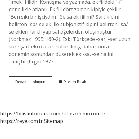
“imek” fiilidir. Konuşma ve yazmada, ek fiildeki “-i”
genellikle atlanır. Ek fiil dört zaman kipiyle çekilir.
“Ben sıkı bir işçiydim.” Se sa ek fiil mi? Şart kipini
belirten -sa/-se eki ile subjonktif kipini belirten -sa/-
se ekleri farklı yapısal öğelerden oluşmuştur
(Korkmaz 1995: 160-2). Eski Türkçede -sar, -ser uzun
süre şart eki olarak kullanılmış, daha sonra
dönemin sonunda r düşerek ek -sa, -se halini
almıştır (Ergin 1972:…
Cevher
Devamını okuyun
Yorum Bırak
Fiili
Ne
Demektir
https://bilisimforumu.com
https://lemo.com.tr
https://reye.com.tr
Sitemap