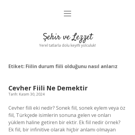
menüyü
Anasayfa
aç
Gizlilik Politikası
Şehir ve Lezzet
Yasal Uyarı
Yerel tatlarla dolu keyifli yolculuk!
Hakkımızda
Etiket:
Fiilin durum fiili olduğunu nasıl anlarız
Cevher Fiili Ne Demektir
Tarih: Kasım 30, 2024
Cevher fiili eki nedir? Sonek fiil, sonek eylem veya öz
fiil, Türkçede isimlerin sonuna gelen ve onları
yüklem haline getiren bir ektir. Ek fiil nedir örnek?
Ek fiil, bir infinitive olarak hiçbir anlamı olmayan