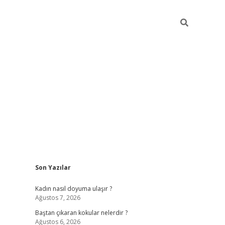
Sidebar
Son Yazılar
piabellacasino
Kadın nasıl doyuma ulaşır ?
Ağustos 7, 2026
Baştan çıkaran kokular nelerdir ?
Ağustos 6, 2026