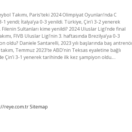
leybol Takımı, Paris’teki 2024 Olimpiyat Oyunları’nda C
 yendi; İtalya’ya 0-3 yenildi. Türkiye, Çin’i 3-2 yenerek
 Filenin Sultanları kime yenildi? 2024 Uluslar Ligi’nde final
kımı, FIVB Uluslar Ligi’nin 3. haftasında Brezilya’ya 0-3
on oldu? Daniele Santarelli, 2023 yılı başlarında baş antrenö
lli takım, Temmuz 2023’te ABD’nin Teksas eyaletine bağlı
de Çin’i 3-1 yenerek tarihinde ilk kez şampiyon oldu.…
://reye.com.tr
Sitemap