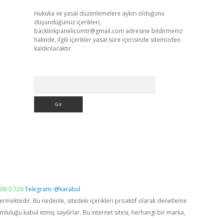
Hukuka ve yasal düzenlemelere aykırı olduğunu
düşündüğünüz içerikleri,
backlinkpanelicomtr@gmail.com
adresine bildirmeniz
halinde, ilgili içerikler yasal süre içerisinde sitemizden
kaldırılacaktır.
Arama
06 0 726
Telegram: @karabul
vermektedir. Bu nedenle, sitedeki içerikleri proaktif olarak denetleme
luğu kabul etmiş sayılırlar. Bu internet sitesi, herhangi bir marka,