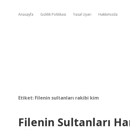
Anasayfa
Gizlilik Politikası
Yasal Uyarı
Hakkımızda
Etiket:
Filenin sultanları rakibi kim
Filenin Sultanları H