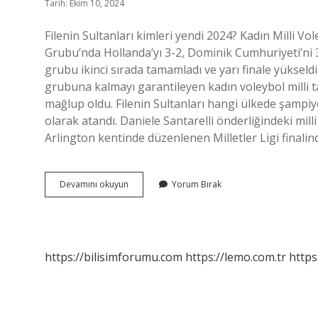
Tarih: Ekim 10, 2024
Filenin Sultanları kimleri yendi 2024? Kadın Milli Vo
Grubu’nda Hollanda’yı 3-2, Dominik Cumhuriyeti’ni 3-1
grubu ikinci sırada tamamladı ve yarı finale yükseldi.
grubuna kalmayı garantileyen kadın voleybol milli ta
mağlup oldu. Filenin Sultanları hangi ülkede şampiy
olarak atandı. Daniele Santarelli önderliğindeki mi
Arlington kentinde düzenlenen Milletler Ligi finalin
Filenin
Devamını okuyun
Yorum Bırak
Sultanları
Hangi
Ülkeyi
Yendi
https://bilisimforumu.com
https://lemo.com.tr
https