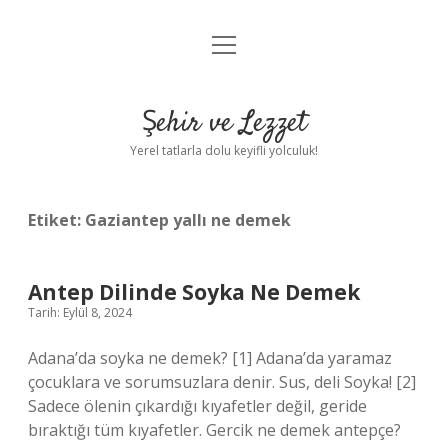
menüyü
Anasayfa
aç
Gizlilik Politikası
Şehir ve Lezzet
Yasal Uyarı
Yerel tatlarla dolu keyifli yolculuk!
Hakkımızda
Etiket:
Gaziantep yallı ne demek
Antep Dilinde Soyka Ne Demek
Tarih: Eylül 8, 2024
Adana’da soyka ne demek? [1] Adana’da yaramaz
çocuklara ve sorumsuzlara denir. Sus, deli Soyka! [2]
Sadece ölenin çıkardığı kıyafetler değil, geride
bıraktığı tüm kıyafetler. Gercik ne demek antepçe?