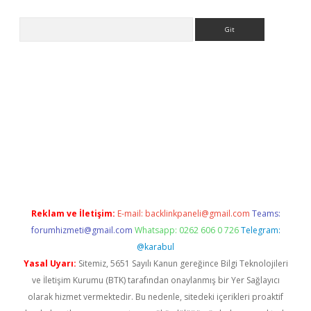
Arama
asino
Reklam ve İletişim:
E-mail:
backlinkpaneli@gmail.com
Teams:
forumhizmeti@gmail.com
Whatsapp: 0262 606 0 726
Telegram:
@karabul
Yasal Uyarı:
Sitemiz, 5651 Sayılı Kanun gereğince Bilgi Teknolojileri
ve İletişim Kurumu (BTK) tarafından onaylanmış bir Yer Sağlayıcı
olarak hizmet vermektedir. Bu nedenle, sitedeki içerikleri proaktif