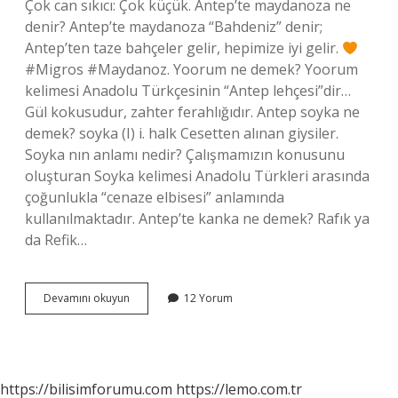
Çok can sıkıcı: Çok küçük. Antep’te maydanoza ne
denir? Antep’te maydanoza “Bahdeniz” denir;
Antep’ten taze bahçeler gelir, hepimize iyi gelir.
#Migros #Maydanoz. Yoorum ne demek? Yoorum
kelimesi Anadolu Türkçesinin “Antep lehçesi”dir…
Gül kokusudur, zahter ferahlığıdır. Antep soyka ne
demek? soyka (I) i. halk Cesetten alınan giysiler.
Soyka nın anlamı nedir? Çalışmamızın konusunu
oluşturan Soyka kelimesi Anadolu Türkleri arasında
çoğunlukla “cenaze elbisesi” anlamında
kullanılmaktadır. Antep’te kanka ne demek? Rafık ya
da Refik…
Antep
Devamını okuyun
12 Yorum
Dilinde
Soyka
Ne
Demek
https://bilisimforumu.com
https://lemo.com.tr