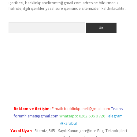
içerikleri,
backlinkpanelicomtr@gmail.com
adresine bildirmeniz
halinde, ilgili içerikler yasal süre içerisinde sitemizden kaldırılacaktır.
Arama
asino
Reklam ve İletişim:
E-mail:
backlinkpaneli@gmail.com
Teams:
forumhizmeti@gmail.com
Whatsapp: 0262 606 0 726
Telegram:
@karabul
Yasal Uyarı:
Sitemiz, 5651 Sayılı Kanun gereğince Bilgi Teknolojileri