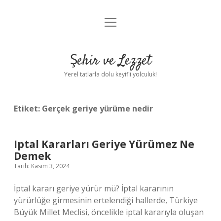
menüyü
Anasayfa
aç
Gizlilik Politikası
Şehir ve Lezzet
Yasal Uyarı
Yerel tatlarla dolu keyifli yolculuk!
Hakkımızda
Etiket:
Gerçek geriye yürüme nedir
Iptal Kararları Geriye Yürümez Ne
Demek
Tarih: Kasım 3, 2024
İptal kararı geriye yürür mü? İptal kararının
yürürlüğe girmesinin ertelendiği hallerde, Türkiye
Büyük Millet Meclisi, öncelikle iptal kararıyla oluşan