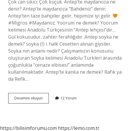
Çok can sıkıcı: Çok küçük. Antep’te maydanoza ne
denir? Antep’te maydanoza “Bahdeniz” denir;
Antep’ten taze bahçeler gelir, hepimize iyi gelir.
#Migros #Maydanoz. Yoorum ne demek? Yoorum
kelimesi Anadolu Türkçesinin “Antep lehçesi”dir…
Gül kokusudur, zahter ferahlığıdır. Antep soyka ne
demek? soyka (I) i. halk Cesetten alınan giysiler.
Soyka nın anlamı nedir? Çalışmamızın konusunu
oluşturan Soyka kelimesi Anadolu Türkleri arasında
çoğunlukla “cenaze elbisesi” anlamında
kullanılmaktadır. Antep’te kanka ne demek? Rafık ya
da Refik…
Antep
Devamını okuyun
12 Yorum
Dilinde
Soyka
Ne
Demek
https://bilisimforumu.com
https://lemo.com.tr