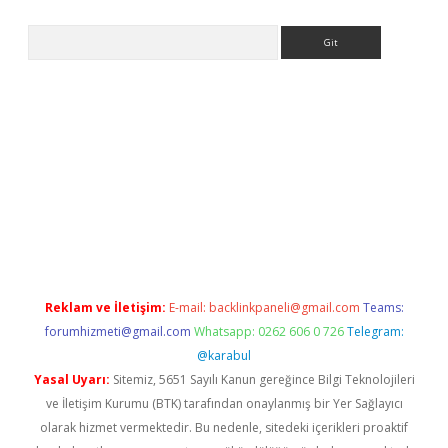
Arama
ellacasino
Reklam ve İletişim:
E-mail:
backlinkpaneli@gmail.com
Teams:
forumhizmeti@gmail.com
Whatsapp: 0262 606 0 726
Telegram:
@karabul
Yasal Uyarı:
Sitemiz, 5651 Sayılı Kanun gereğince Bilgi Teknolojileri
ve İletişim Kurumu (BTK) tarafından onaylanmış bir Yer Sağlayıcı
olarak hizmet vermektedir. Bu nedenle, sitedeki içerikleri proaktif