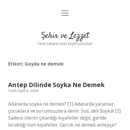
menüyü
Anasayfa
aç
Gizlilik Politikası
Şehir ve Lezzet
Yasal Uyarı
Yerel tatlarla dolu keyifli yolculuk!
Hakkımızda
Etiket:
Goyda ne demek
Antep Dilinde Soyka Ne Demek
Tarih: Eylül 8, 2024
Adana’da soyka ne demek? [1] Adana’da yaramaz
çocuklara ve sorumsuzlara denir. Sus, deli Soyka! [2]
Sadece ölenin çıkardığı kıyafetler değil, geride
bıraktığı tüm kıyafetler. Gercik ne demek antepçe?