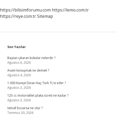
Doldu
Anlamı
https://bilisimforumu.com
https://lemo.com.tr
Nedir
https://reye.com.tr
Sitemap
Sidebar
Son Yazılar
Baştan çıkaran kokular nelerdir ?
Ağustos 6, 2026
Avam konuşmak ne demek ?
Ağustos 4, 2026
1.000 Kuveyt Dinarı Kaç Türk TL’si eder ?
Ağustos 3, 2026
125 cc motorsiklet plaka ücreti ne kadar ?
Ağustos 3, 2026
İstinaf bozarsa ne olur ?
Temmuz 30, 2026