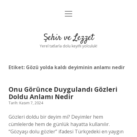
menüyü
Anasayfa
aç
Gizlilik Politikası
Şehir ve Lezzet
Yasal Uyarı
Yerel tatlarla dolu keyifli yolculuk!
Hakkımızda
Etiket:
Gözü yolda kaldı deyiminin anlamı nedir
Onu Görünce Duygulandı Gözleri
Doldu Anlamı Nedir
Tarih: Kasım 7, 2024
Gözleri doldu bir deyim mi? Deyimler hem
cümlelerde hem de günlük hayatta kullanılır.
“Gözyaşı dolu gözler” ifadesi Türkçedeki en yaygın