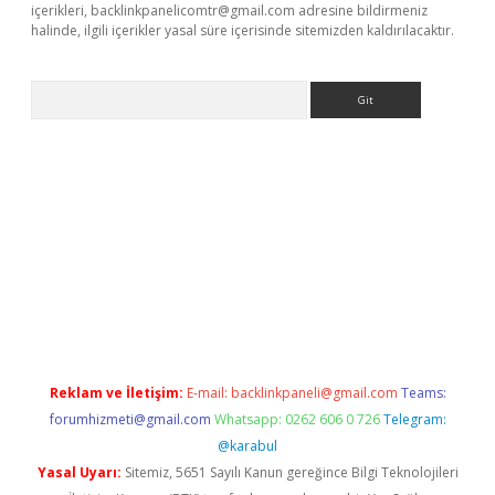
içerikleri,
backlinkpanelicomtr@gmail.com
adresine bildirmeniz
halinde, ilgili içerikler yasal süre içerisinde sitemizden kaldırılacaktır.
Arama
asino
Reklam ve İletişim:
E-mail:
backlinkpaneli@gmail.com
Teams:
forumhizmeti@gmail.com
Whatsapp: 0262 606 0 726
Telegram:
@karabul
Yasal Uyarı:
Sitemiz, 5651 Sayılı Kanun gereğince Bilgi Teknolojileri