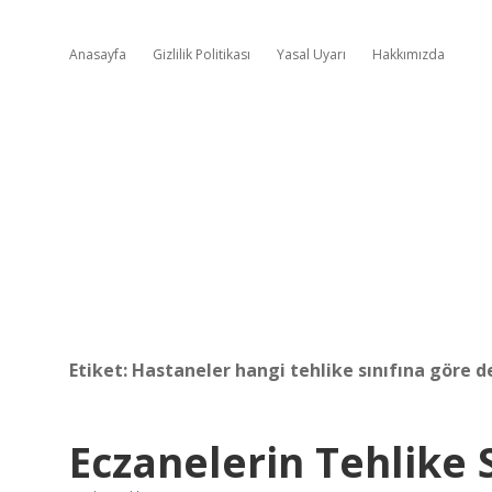
Anasayfa
Gizlilik Politikası
Yasal Uyarı
Hakkımızda
Etiket:
Hastaneler hangi tehlike sınıfına göre d
Eczanelerin Tehlike S