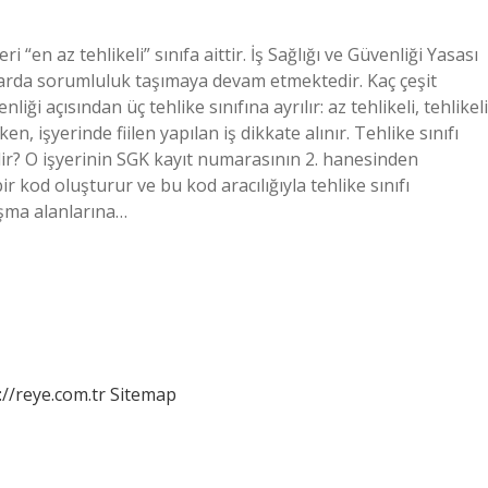
“en az tehlikeli” sınıfa aittir. İş Sağlığı ve Güvenliği Yasası
ktarda sorumluluk taşımaya devam etmektedir. Kaç çeşit
nliği açısından üç tehlike sınıfına ayrılır: az tehlikeli, tehlikeli
rken, işyerinde fiilen yapılan iş dikkate alınır. Tehlike sınıfı
nilir? O işyerinin SGK kayıt numarasının 2. hanesinden
r kod oluşturur ve bu kod aracılığıyla tehlike sınıfı
lışma alanlarına…
://reye.com.tr
Sitemap