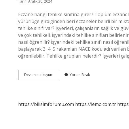
Tarih: Aralık 30, 2024
Eczane hangi tehlike sınıfına girer? Toplum eczaneleri 
yürürlüğe girdiğinden beri eczaneler belirli bir mi
tehlike sınıfı var? İşyerleri, çalışanların sağlık ve güve
ve çok tehlikeli. İşyerindeki tehlike sınıfları belirleni
nasıl öğrenilir? İşyerindeki tehlike sınıfı nasıl öğre
başlayarak 3, 4, 5 rakamları NACE kodu adı verilen bi
öğrenilebilir. Tehlike grupları nelerdir? İşyerleri ça
Eczanelerin
Devamını okuyun
Yorum Bırak
Tehlike
Sınıfı
Nedir
https://bilisimforumu.com
https://lemo.com.tr
https