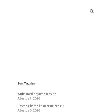
Sidebar
Son Yazılar
piabellacasino
Kadın nasıl doyuma ulaşır ?
Ağustos 7, 2026
Baştan çıkaran kokular nelerdir ?
Ağustos 6, 2026