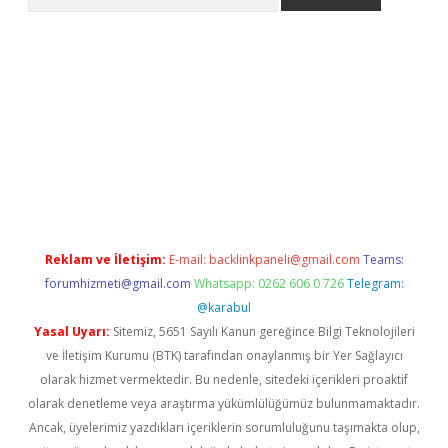
asino
Reklam ve İletişim:
E-mail:
backlinkpaneli@gmail.com
Teams:
forumhizmeti@gmail.com
Whatsapp: 0262 606 0 726
Telegram:
@karabul
Yasal Uyarı:
Sitemiz, 5651 Sayılı Kanun gereğince Bilgi Teknolojileri
ve İletişim Kurumu (BTK) tarafından onaylanmış bir Yer Sağlayıcı
olarak hizmet vermektedir. Bu nedenle, sitedeki içerikleri proaktif
olarak denetleme veya araştırma yükümlülüğümüz bulunmamaktadır.
Ancak, üyelerimiz yazdıkları içeriklerin sorumluluğunu taşımakta olup,