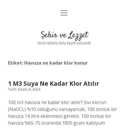
menüyü
Anasayfa
aç
Gizlilik Politikası
Şehir ve Lezzet
Yasal Uyarı
Yerel tatlarla dolu keyifli yolculuk!
Hakkımızda
Etiket:
Havuza ne kadar klor konur
1 M3 Suya Ne Kadar Klor Atılır
Tarih: Kasım 8, 2024
100 m3 havuza ne kadar klor atılır? Sıvı klorun
(NaOCL) %10 olduğunu varsayarsak, 100 tonluk bir
havuza 14 litre eklenmesi gerekir. 100 tonluk bir
havuza %65-75 oranında 1800 gram kalsiyum