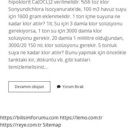
hipoklorit Ca(OCL)2 verilmelidir. %56 toz klor
Sonyundichlora Isocyanurate’de, 100 m3 havuz suyu
için 1600 gram eklenmelidir. 1 ton içme suyuna ne
kadar klor atılır? 1lt. Su için 3 damla klor solüsyonu
gerekiyorsa, 1 ton su için 3000 damla klor
solüsyonu gerekir. 20 damla 1 mililitre olduğundan,
3000/20 150 ml. klor solüsyonu gerekir. 5 tonluk
suya ne kadar klor atılır? Bunu yapmak için öncelikle
tanktaki kir, döküntü vb. gibi katıları
temizlemelisiniz.…
1
Devamını okuyun
Yorum Bırak
M3
Suya
Ne
Kadar
Klor
https://bilisimforumu.com
https://lemo.com.tr
Atılır
https://reye.com.tr
Sitemap