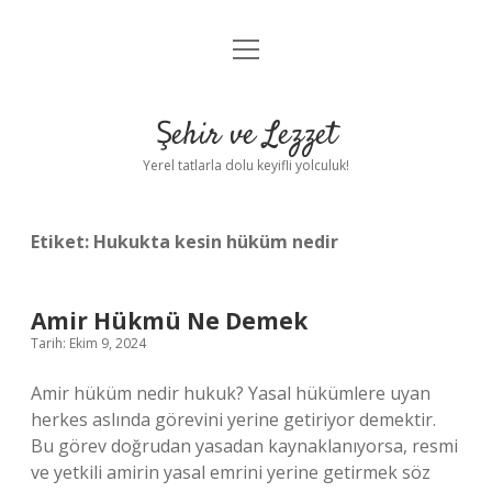
menüyü
Anasayfa
aç
Gizlilik Politikası
Şehir ve Lezzet
Yasal Uyarı
Yerel tatlarla dolu keyifli yolculuk!
Hakkımızda
Etiket:
Hukukta kesin hüküm nedir
Amir Hükmü Ne Demek
Tarih: Ekim 9, 2024
Amir hüküm nedir hukuk? Yasal hükümlere uyan
herkes aslında görevini yerine getiriyor demektir.
Bu görev doğrudan yasadan kaynaklanıyorsa, resmi
ve yetkili amirin yasal emrini yerine getirmek söz