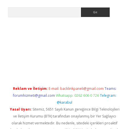
Arama
asino
Reklam ve İletişim:
E-mail:
backlinkpaneli@gmail.com
Teams:
forumhizmeti@gmail.com
Whatsapp: 0262 606 0 726
Telegram:
@karabul
Yasal Uyarı:
Sitemiz, 5651 Sayılı Kanun gereğince Bilgi Teknolojileri
ve İletişim Kurumu (BTK) tarafından onaylanmış bir Yer Sağlayıcı
olarak hizmet vermektedir. Bu nedenle, sitedeki içerikleri proaktif