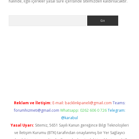
halinde, ilgili içerikler yasal süre içerisinde sitemizden kaldırılacaktır.
Arama
asino
Reklam ve İletişim:
E-mail:
backlinkpaneli@gmail.com
Teams:
forumhizmeti@gmail.com
Whatsapp: 0262 606 0 726
Telegram:
@karabul
Yasal Uyarı:
Sitemiz, 5651 Sayılı Kanun gereğince Bilgi Teknolojileri
ve İletişim Kurumu (BTK) tarafından onaylanmış bir Yer Sağlayıcı