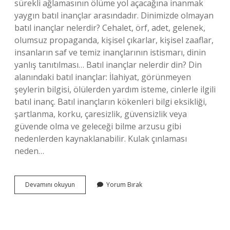
sürekli ağlamasının ölüme yol açacağına inanmak
yaygın batıl inançlar arasındadır. Dinimizde olmayan
batıl inançlar nelerdir? Cehalet, örf, adet, gelenek,
olumsuz propaganda, kişisel çıkarlar, kişisel zaaflar,
insanların saf ve temiz inançlarının istismarı, dinin
yanlış tanıtılması… Batıl inançlar nelerdir din? Din
alanındaki batıl inançlar: İlahiyat, görünmeyen
şeylerin bilgisi, ölülerden yardım isteme, cinlerle ilgili
batıl inanç. Batıl inançların kökenleri bilgi eksikliği,
şartlanma, korku, çaresizlik, güvensizlik veya
güvende olma ve geleceği bilme arzusu gibi
nedenlerden kaynaklanabilir. Kulak çınlaması
neden…
Türkiyede
Devamını okuyun
Yorum Bırak
Batıl
Inançlar
Nelerdir