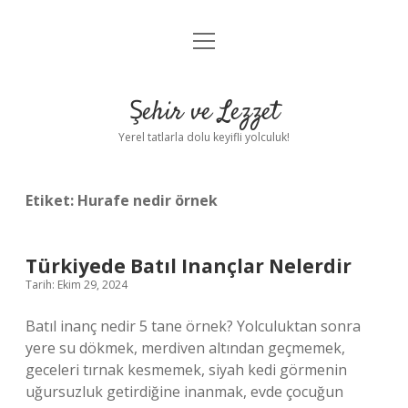
menüyü
Anasayfa
aç
Gizlilik Politikası
Şehir ve Lezzet
Yasal Uyarı
Yerel tatlarla dolu keyifli yolculuk!
Hakkımızda
Etiket:
Hurafe nedir örnek
Türkiyede Batıl Inançlar Nelerdir
Tarih: Ekim 29, 2024
Batıl inanç nedir 5 tane örnek? Yolculuktan sonra
yere su dökmek, merdiven altından geçmemek,
geceleri tırnak kesmemek, siyah kedi görmenin
uğursuzluk getirdiğine inanmak, evde çocuğun