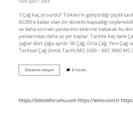
Tarih: Eylül 7, 2024
1 Çağ kaç yıl sürdü? Tolkien’in geliştirdiği çeşitli t
65390’a kadar olan bir dönemi kapsadığı söylenebilir
ve daha sonraki yazılarının eklerine bakarak bu 
yazılarından daha az yer kaplar. Tarihte kaç tane Ç
çağlar dört çağa ayrılır: İlk Çağ, Orta Çağ, Yeni Çağ
Tarihsel Çağ (Antik Tarih) MÖ 3300 – MÖ 3000 MS 3
Bir
Devamını okuyun
8 Yorum
Çağ
Kaç
Yıl
Sürer
https://bilisimforumu.com
https://lemo.com.tr
https