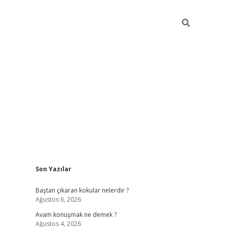
Sidebar
Son Yazılar
piabellacasino
Baştan çıkaran kokular nelerdir ?
Ağustos 6, 2026
Avam konuşmak ne demek ?
Ağustos 4, 2026