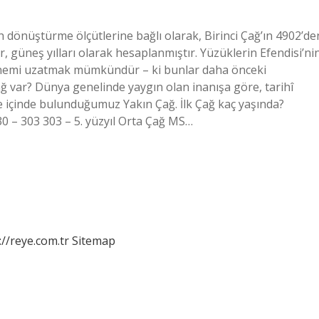
arih dönüştürme ölçütlerine bağlı olarak, Birinci Çağ’ın 4902’de
, güneş yılları olarak hesaplanmıştır. Yüzüklerin Efendisi’ni
dönemi uzatmak mümkündür – ki bunlar daha önceki
ağ var? Dünya genelinde yaygın olan inanışa göre, tarihî
 ve içinde bulunduğumuz Yakın Çağ. İlk Çağ kaç yaşında?
0 – 303 303 – 5. yüzyıl Orta Çağ MS…
://reye.com.tr
Sitemap