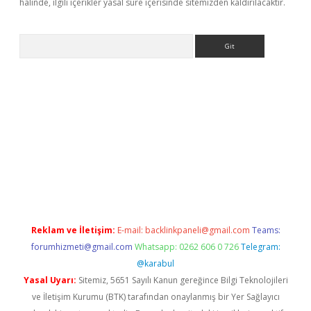
halinde, ilgili içerikler yasal süre içerisinde sitemizden kaldırılacaktır.
Arama
casino
Reklam ve İletişim:
E-mail:
backlinkpaneli@gmail.com
Teams:
forumhizmeti@gmail.com
Whatsapp: 0262 606 0 726
Telegram:
@karabul
Yasal Uyarı:
Sitemiz, 5651 Sayılı Kanun gereğince Bilgi Teknolojileri
ve İletişim Kurumu (BTK) tarafından onaylanmış bir Yer Sağlayıcı