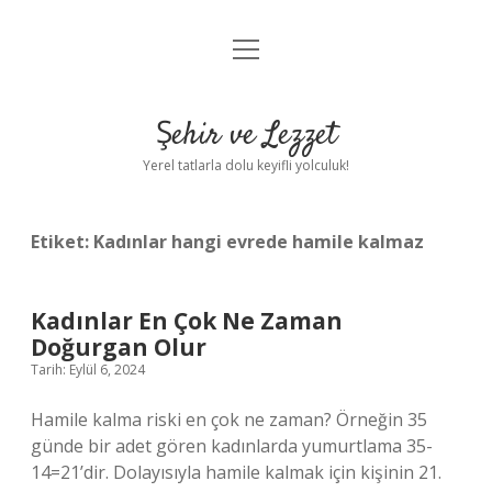
menüyü
Anasayfa
aç
Gizlilik Politikası
Şehir ve Lezzet
Yasal Uyarı
Yerel tatlarla dolu keyifli yolculuk!
Hakkımızda
Etiket:
Kadınlar hangi evrede hamile kalmaz
Kadınlar En Çok Ne Zaman
Doğurgan Olur
Tarih: Eylül 6, 2024
Hamile kalma riski en çok ne zaman? Örneğin 35
günde bir adet gören kadınlarda yumurtlama 35-
14=21’dir. Dolayısıyla hamile kalmak için kişinin 21.