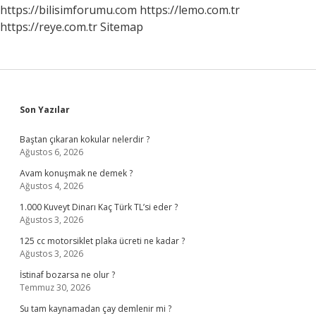
Doğurgan
https://bilisimforumu.com
https://lemo.com.tr
Olur
https://reye.com.tr
Sitemap
Sidebar
Son Yazılar
Baştan çıkaran kokular nelerdir ?
Ağustos 6, 2026
Avam konuşmak ne demek ?
Ağustos 4, 2026
1.000 Kuveyt Dinarı Kaç Türk TL’si eder ?
Ağustos 3, 2026
125 cc motorsiklet plaka ücreti ne kadar ?
Ağustos 3, 2026
İstinaf bozarsa ne olur ?
Temmuz 30, 2026
Su tam kaynamadan çay demlenir mi ?