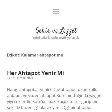
menüyü
Anasayfa
aç
Gizlilik Politikası
Şehir ve Lezzet
Yasal Uyarı
Yerel tatlarla dolu keyifli yolculuk!
Hakkımızda
Etiket:
Kalamar ahtapot mu
Her Ahtapot Yenir Mi
Tarih: Ekim 9, 2024
Hangi ahtapotlar yenir? Dev ahtapot, uzun kollu
ahtapot ve yüzen ahtapot Kore mutfağında yaygın
yiyeceklerdir. Kore’de, bazı küçük türler garip bir
şekilde bazen çiğ olarak yenir. Çiğ bir ahtapot