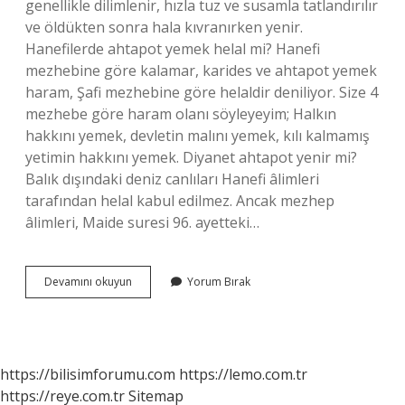
genellikle dilimlenir, hızla tuz ve susamla tatlandırılır
ve öldükten sonra hala kıvranırken yenir.
Hanefilerde ahtapot yemek helal mi? Hanefi
mezhebine göre kalamar, karides ve ahtapot yemek
haram, Şafi mezhebine göre helaldir deniliyor. Size 4
mezhebe göre haram olanı söyleyeyim; Halkın
hakkını yemek, devletin malını yemek, kılı kalmamış
yetimin hakkını yemek. Diyanet ahtapot yenir mi?
Balık dışındaki deniz canlıları Hanefi âlimleri
tarafından helal kabul edilmez. Ancak mezhep
âlimleri, Maide suresi 96. ayetteki…
Her
Devamını okuyun
Yorum Bırak
Ahtapot
Yenir
Mi
https://bilisimforumu.com
https://lemo.com.tr
https://reye.com.tr
Sitemap