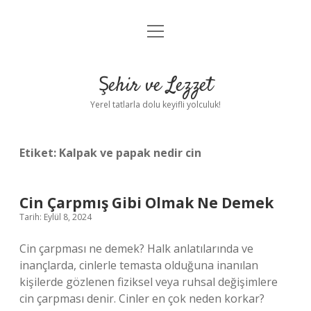
menüyü
Anasayfa
aç
Gizlilik Politikası
Şehir ve Lezzet
Yasal Uyarı
Yerel tatlarla dolu keyifli yolculuk!
Hakkımızda
Etiket:
Kalpak ve papak nedir cin
Cin Çarpmış Gibi Olmak Ne Demek
Tarih: Eylül 8, 2024
Cin çarpması ne demek? Halk anlatılarında ve
inançlarda, cinlerle temasta olduğuna inanılan
kişilerde gözlenen fiziksel veya ruhsal değişimlere
cin çarpması denir. Cinler en çok neden korkar?