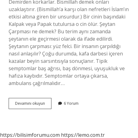
Demirden korkarlar. Bismillah demek onları
uzaklaştırır. (Bismillah’a karşı olan nefretleri İslam’ın
etkisi altına giren bir unsurdur.) Bir cinin başındaki
Kalpak veya Papak tutulursa o cin ölür. Şeytan
Çarpması ne demek? Bu terim aynı zamanda
şeytanın ele geçirmesi olarak da ifade edilirdi.
Şeytanın çarpması: yüz felci. Bir insanın çarpıldığı
nasıl anlaşılır? Çoğu durumda, kafa darbesi içeren
kazalar beyin sarsıntısıyla sonuçlanır. Tipik
semptomlar baş ağrısı, baş dönmesi, uyuşukluk ve
hafıza kaybıdır. Semptomlar ortaya çıkarsa,
ambulans çağrılmalıdır.…
Cin
Devamını okuyun
6 Yorum
Çarpmış
Gibi
Olmak
Ne
Demek
https://bilisimforumu.com
https://lemo.com.tr