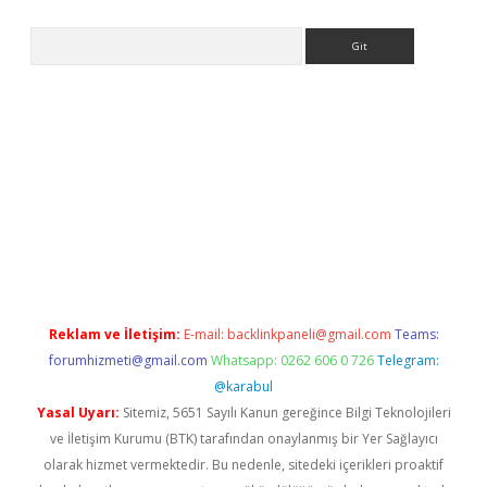
Arama
casino
Reklam ve İletişim:
E-mail:
backlinkpaneli@gmail.com
Teams:
forumhizmeti@gmail.com
Whatsapp: 0262 606 0 726
Telegram:
@karabul
Yasal Uyarı:
Sitemiz, 5651 Sayılı Kanun gereğince Bilgi Teknolojileri
ve İletişim Kurumu (BTK) tarafından onaylanmış bir Yer Sağlayıcı
olarak hizmet vermektedir. Bu nedenle, sitedeki içerikleri proaktif