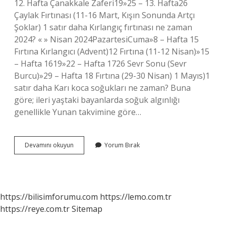
12. Hafta Çanakkale Zaferi19»25 – 13. Hafta26
Çaylak Fırtınası (11-16 Mart, Kışın Sonunda Artçı
Şoklar) 1 satır daha Kırlangıç fırtınası ne zaman
2024? « » Nisan 2024PazartesiCuma»8 – Hafta 15
Fırtına Kırlangıcı (Advent)12 Fırtına (11-12 Nisan)»15
– Hafta 1619»22 – Hafta 1726 Sevr Sonu (Sevr
Burcu)»29 – Hafta 18 Fırtına (29-30 Nisan) 1 Mayıs)1
satır daha Karı koca soğukları ne zaman? Buna
göre; ileri yaştaki bayanlarda soğuk algınlığı
genellikle Yunan takvimine göre…
Husum
Devamını okuyun
Yorum Bırak
Firtinasi
Ne
Demek
https://bilisimforumu.com
https://lemo.com.tr
https://reye.com.tr
Sitemap