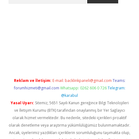
asino
Reklam ve İletişim:
E-mail:
backlinkpaneli@gmail.com
Teams:
forumhizmeti@gmail.com
Whatsapp: 0262 606 0 726
Telegram:
@karabul
Yasal Uyarı:
Sitemiz, 5651 Sayılı Kanun gereğince Bilgi Teknolojileri
ve İletişim Kurumu (BTK) tarafından onaylanmış bir Yer Sağlayıcı
olarak hizmet vermektedir. Bu nedenle, sitedeki içerikleri proaktif
olarak denetleme veya araştırma yükümlülüğümüz bulunmamaktadır.
Ancak, üyelerimiz yazdıkları içeriklerin sorumluluğunu taşımakta olup,