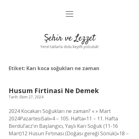
menüyü
Anasayfa
aç
Gizlilik Politikası
Şehir ve Lezzet
Yasal Uyarı
Yerel tatlarla dolu keyifli yolculuk!
Hakkımızda
Etiket:
Karı koca soğukları ne zaman
Husum Firtinasi Ne Demek
Tarih: Ekim 27, 2024
2024 Kocakarı Soğukları ne zaman? « » Mart
2024PazartesiSalı»4 – 105. Hafta»11 – 11. Hafta
Berdül’acz’ın Başlangıcı, Yaşlı Karı Soğuk (11-16
Mart)12 Hüsun Fırtınası (Doğası gereği Sönük)»18 –