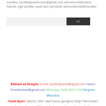
içerikleri,
backlinkpanelicomtr@gmail.com
adresine bildirmeniz
halinde, ilgili içerikler yasal süre içerisinde sitemizden kaldırılacaktır.
Arama
asino
Reklam ve İletişim:
E-mail:
backlinkpaneli@gmail.com
Teams:
forumhizmeti@gmail.com
Whatsapp: 0262 606 0 726
Telegram:
@karabul
Yasal Uyarı:
Sitemiz, 5651 Sayılı Kanun gereğince Bilgi Teknolojileri