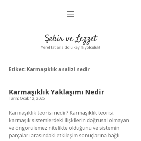
menüyü
Anasayfa
aç
Gizlilik Politikası
Şehir ve Lezzet
Yasal Uyarı
Yerel tatlarla dolu keyifli yolculuk!
Hakkımızda
Etiket:
Karmaşıklık analizi nedir
Karmaşıklık Yaklaşımı Nedir
Tarih: Ocak 12, 2025
Karmaşıklık teorisi nedir? Karmaşıklık teorisi,
karmaşık sistemlerdeki ilişkilerin doğrusal olmayan
ve öngörülemez nitelikte olduğunu ve sistemin
parçaları arasındaki etkileşim sonuçlarına bağlı