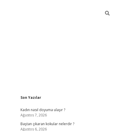
Sidebar
Son Yazılar
piabellacasino
Kadın nasıl doyuma ulaşır ?
Ağustos 7, 2026
Baştan çıkaran kokular nelerdir ?
Ağustos 6, 2026