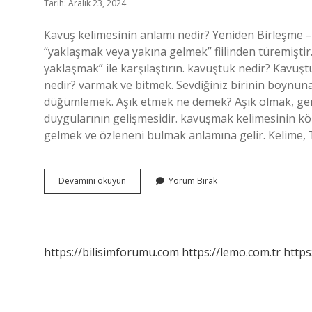
Tarih: Aralık 23, 2024
Kavuş kelimesinin anlamı nedir? Yeniden Birleşme 
“yaklaşmak veya yakına gelmek” fiilinden türemiştir
yaklaşmak” ile karşılaştırın. kavuştuk nedir? Kavuştu
nedir? varmak ve bitmek. Sevdiğiniz birinin boynuna
düğümlemek. Aşık etmek ne demek? Aşık olmak, genel
duygularının gelişmesidir. kavuşmak kelimesinin kö
gelmek ve özleneni bulmak anlamına gelir. Kelime,
Kavuşma
Devamını okuyun
Yorum Bırak
Temalı
Ne
Demek
https://bilisimforumu.com
https://lemo.com.tr
https