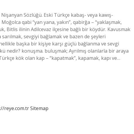
– Nişanyan Sözlüğü. Eski Türkçe kabaş- veya kawış-
. Moğolca qabi “yan yana, yakın”, qabirğa – “yaklaşmak,
k, Bitlis ilinin Adilcevaz ilçesine bağlı bir köydür. Kavusmak
 sarılmak, sevgiyi bağlamak ve bazen de şeyleri
likle başka bir kişiye karşı güçlü bağlanma ve sevgi
kü nedir? konuşma. buluşmak; Ayrılmış olanlarla bir araya
 Türkçe kök olan kap – “kapatmak”, kapamak, kapı ve…
://reye.com.tr
Sitemap