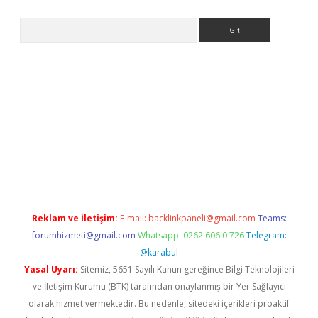
Arama
casino
Reklam ve İletişim:
E-mail:
backlinkpaneli@gmail.com
Teams:
forumhizmeti@gmail.com
Whatsapp: 0262 606 0 726
Telegram:
@karabul
Yasal Uyarı:
Sitemiz, 5651 Sayılı Kanun gereğince Bilgi Teknolojileri
ve İletişim Kurumu (BTK) tarafından onaylanmış bir Yer Sağlayıcı
olarak hizmet vermektedir. Bu nedenle, sitedeki içerikleri proaktif