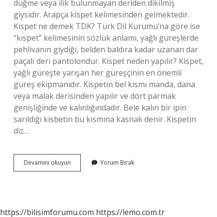
düğme veya ilik bulunmayan deriden dikilmiş
giysidir. Arapça kispet kelimesinden gelmektedir.
Kıspet ne demek TDK? Türk Dil Kurumu’na göre ise
“kıspet” kelimesinin sözlük anlamı, yağlı güreşlerde
pehlivanın giydiği, belden baldıra kadar uzanan dar
paçalı deri pantolondur. Kıspet neden yapılır? Kispet,
yağlı güreşte yarışan her güreşçinin en önemli
güreş ekipmanıdır. Kispetin bel kısmı manda, dana
veya malak derisinden yapılır ve dört parmak
genişliğinde ve kalınlığındadır. Bele kalın bir ipin
sarıldığı kisbetin bu kısmına kasnak denir. Kispetin
diz…
Kısbet
Devamını okuyun
Yorum Bırak
Ne
Demek
https://bilisimforumu.com
https://lemo.com.tr