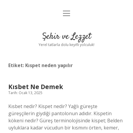
menüyü
Anasayfa
aç
Gizlilik Politikası
Şehir ve Lezzet
Yasal Uyarı
Yerel tatlarla dolu keyifli yolculuk!
Hakkımızda
Etiket:
Kıspet neden yapılır
Kısbet Ne Demek
Tarih: Ocak 13, 2025
Kısbet nedir? Kispet nedir? Yağlı güreşte
güreşçilerin giydiği pantolonun adıdır. Kispetin
kökeni nedir? Güreş terminolojisinde kispet; Belden
uyluklara kadar vücudun bir kısmını örten, kemer,