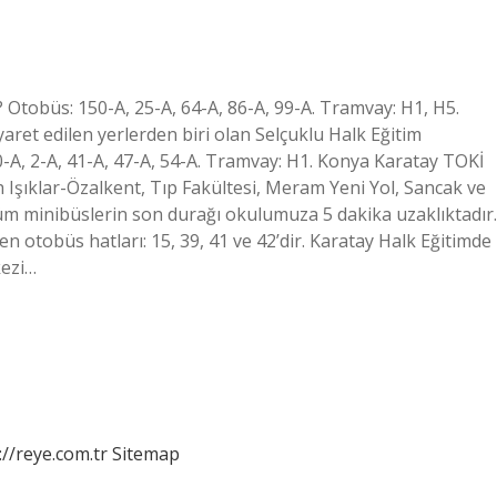
Otobüs: 150-A, 25-A, 64-A, 86-A, 99-A. Tramvay: H1, H5.
aret edilen yerlerden biri olan Selçuklu Halk Eğitim
50-A, 2-A, 41-A, 47-A, 54-A. Tramvay: H1. Konya Karatay TOKİ
h Işıklar-Özalkent, Tıp Fakültesi, Meram Yeni Yol, Sancak ve
m minibüslerin son durağı okulumuza 5 dakika uzaklıktadır.
tobüs hatları: 15, 39, 41 ve 42’dir. Karatay Halk Eğitimde
kezi…
://reye.com.tr
Sitemap