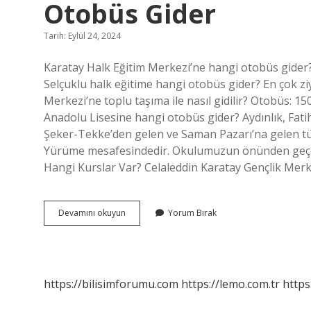
Otobüs Gider
Tarih: Eylül 24, 2024
Karatay Halk Eğitim Merkezi’ne hangi otobüs gider? 
Selçuklu halk eğitime hangi otobüs gider? En çok ziy
Merkezi’ne toplu taşıma ile nasıl gidilir? Otobüs: 1
Anadolu Lisesine hangi otobüs gider? Aydınlık, Fati
Şeker-Tekke’den gelen ve Saman Pazarı’na gelen tü
Yürüme mesafesindedir. Okulumuzun önünden geçen o
Hangi Kurslar Var? Celaleddin Karatay Gençlik Mer
Konya
Devamını okuyun
Yorum Bırak
Karatay
Halk
Eğitim
Merkezi
Hangi
https://bilisimforumu.com
https://lemo.com.tr
https
Otobüs
Gider