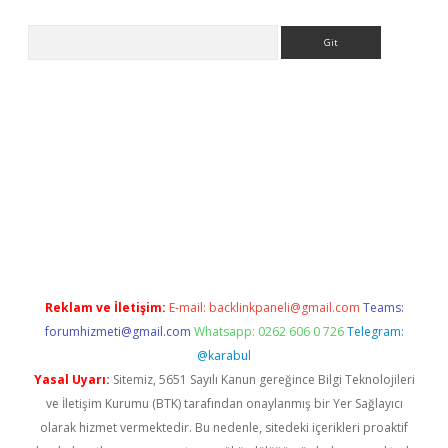
Arama
asino
Reklam ve İletişim:
E-mail:
backlinkpaneli@gmail.com
Teams:
forumhizmeti@gmail.com
Whatsapp: 0262 606 0 726
Telegram:
@karabul
Yasal Uyarı:
Sitemiz, 5651 Sayılı Kanun gereğince Bilgi Teknolojileri
ve İletişim Kurumu (BTK) tarafından onaylanmış bir Yer Sağlayıcı
olarak hizmet vermektedir. Bu nedenle, sitedeki içerikleri proaktif