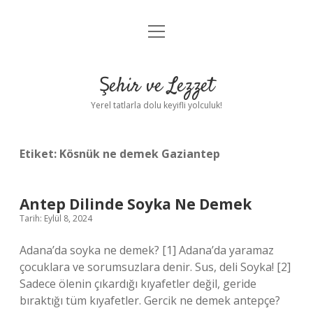
menüyü
Anasayfa
aç
Gizlilik Politikası
Şehir ve Lezzet
Yasal Uyarı
Yerel tatlarla dolu keyifli yolculuk!
Hakkımızda
Etiket:
Kösnük ne demek Gaziantep
Antep Dilinde Soyka Ne Demek
Tarih: Eylül 8, 2024
Adana’da soyka ne demek? [1] Adana’da yaramaz
çocuklara ve sorumsuzlara denir. Sus, deli Soyka! [2]
Sadece ölenin çıkardığı kıyafetler değil, geride
bıraktığı tüm kıyafetler. Gercik ne demek antepçe?