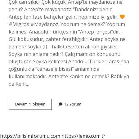
Çok can sıkıcı: Çok küçük. Antep’te maydanoza ne
denir? Antep’te maydanoza “Bahdeniz” denir;
Antep’ten taze bahçeler gelir, hepimize iyi gelir.
#Migros #Maydanoz. Yoorum ne demek? Yoorum
kelimesi Anadolu Türkçesinin “Antep lehçesi”dir…
Gül kokusudur, zahter ferahlığıdır. Antep soyka ne
demek? soyka (I) i. halk Cesetten alınan giysiler.
Soyka nın anlamı nedir? Çalışmamızın konusunu
oluşturan Soyka kelimesi Anadolu Türkleri arasında
çoğunlukla “cenaze elbisesi” anlamında
kullanılmaktadır. Antep’te kanka ne demek? Rafık ya
da Refik…
Antep
Devamını okuyun
12 Yorum
Dilinde
Soyka
Ne
Demek
https://bilisimforumu.com
https://lemo.com.tr