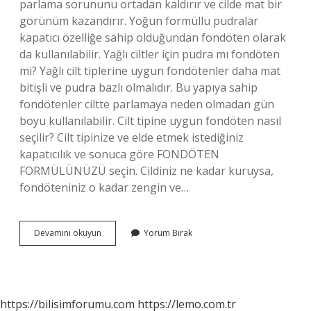
parlama sorununu ortadan kaldırır ve cilde mat bir
görünüm kazandırır. Yoğun formüllü pudralar
kapatıcı özelliğe sahip olduğundan fondöten olarak
da kullanılabilir. Yağlı ciltler için pudra mı fondöten
mi? Yağlı cilt tiplerine uygun fondötenler daha mat
bitişli ve pudra bazlı olmalıdır. Bu yapıya sahip
fondötenler ciltte parlamaya neden olmadan gün
boyu kullanılabilir. Cilt tipine uygun fondöten nasıl
seçilir? Cilt tipinize ve elde etmek istediğiniz
kapatıcılık ve sonuca göre FONDÖTEN
FORMÜLÜNÜZÜ seçin. Cildiniz ne kadar kuruysa,
fondöteniniz o kadar zengin ve…
Pudra
Devamını okuyun
Yorum Bırak
Fondöten
Hangi
Cilt
Tipine
Uygun
https://bilisimforumu.com
https://lemo.com.tr