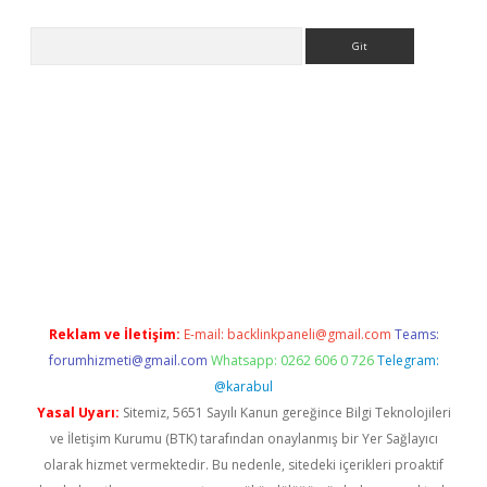
Arama
asino
Reklam ve İletişim:
E-mail:
backlinkpaneli@gmail.com
Teams:
forumhizmeti@gmail.com
Whatsapp: 0262 606 0 726
Telegram:
@karabul
Yasal Uyarı:
Sitemiz, 5651 Sayılı Kanun gereğince Bilgi Teknolojileri
ve İletişim Kurumu (BTK) tarafından onaylanmış bir Yer Sağlayıcı
olarak hizmet vermektedir. Bu nedenle, sitedeki içerikleri proaktif