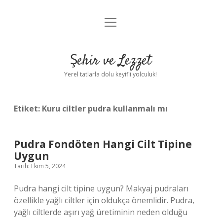
menüyü
Anasayfa
aç
Gizlilik Politikası
Şehir ve Lezzet
Yasal Uyarı
Yerel tatlarla dolu keyifli yolculuk!
Hakkımızda
Etiket:
Kuru ciltler pudra kullanmalı mı
Pudra Fondöten Hangi Cilt Tipine
Uygun
Tarih: Ekim 5, 2024
Pudra hangi cilt tipine uygun? Makyaj pudraları
özellikle yağlı ciltler için oldukça önemlidir. Pudra,
yağlı ciltlerde aşırı yağ üretiminin neden olduğu