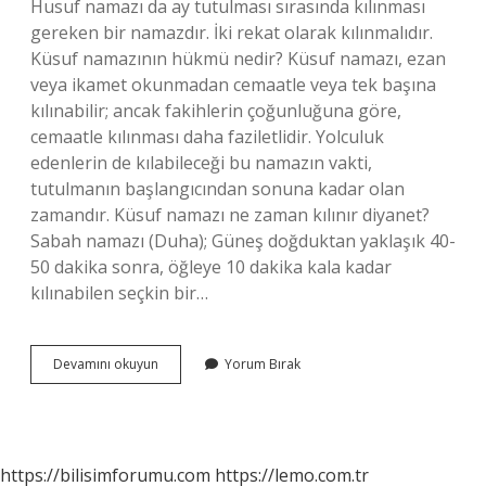
Husuf namazı da ay tutulması sırasında kılınması
gereken bir namazdır. İki rekat olarak kılınmalıdır.
Küsuf namazının hükmü nedir? Küsuf namazı, ezan
veya ikamet okunmadan cemaatle veya tek başına
kılınabilir; ancak fakihlerin çoğunluğuna göre,
cemaatle kılınması daha faziletlidir. Yolculuk
edenlerin de kılabileceği bu namazın vakti,
tutulmanın başlangıcından sonuna kadar olan
zamandır. Küsuf namazı ne zaman kılınır diyanet?
Sabah namazı (Duha); Güneş doğduktan yaklaşık 40-
50 dakika sonra, öğleye 10 dakika kala kadar
kılınabilen seçkin bir…
Hüsuf
Devamını okuyun
Yorum Bırak
Namazı
Niçin
Kılınır
https://bilisimforumu.com
https://lemo.com.tr