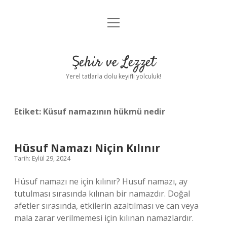
menüyü
Anasayfa
aç
Gizlilik Politikası
Şehir ve Lezzet
Yasal Uyarı
Yerel tatlarla dolu keyifli yolculuk!
Hakkımızda
Etiket:
Küsuf namazının hükmü nedir
Hüsuf Namazı Niçin Kılınır
Tarih: Eylül 29, 2024
Hüsuf namazı ne için kılınır? Husuf namazı, ay
tutulması sırasında kılınan bir namazdır. Doğal
afetler sırasında, etkilerin azaltılması ve can veya
mala zarar verilmemesi için kılınan namazlardır.