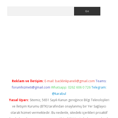
Arama
asino
Reklam ve İletişim:
E-mail:
backlinkpaneli@gmail.com
Teams:
forumhizmeti@gmail.com
Whatsapp: 0262 606 0 726
Telegram:
@karabul
Yasal Uyarı:
Sitemiz, 5651 Sayılı Kanun gereğince Bilgi Teknolojileri
ve İletişim Kurumu (BTK) tarafından onaylanmış bir Yer Sağlayıcı
olarak hizmet vermektedir. Bu nedenle, sitedeki içerikleri proaktif