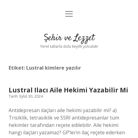
menüyü
Anasayfa
aç
Gizlilik Politikası
Şehir ve Lezzet
Yasal Uyarı
Yerel tatlarla dolu keyifli yolculuk!
Hakkımızda
Etiket:
Lustral kimlere yazılır
Lustral Ilacı Aile Hekimi Yazabilir Mi
Tarih: Eylül 30, 2024
Antidepresan ilaçları aile hekimi yazabilir mi? a)
Trisiklik, tetrasiklik ve SSRI antidepresanlar tüm
hekimler tarafından reçete edilebilir. Aile hekimi
hangi ilaçları yazamaz? GP’lerin ilaç reçete ederken