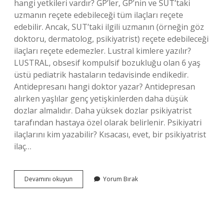
hangi yetkileri vardır? GP’ler, GP’nin ve SUT’taki
uzmanın reçete edebileceği tüm ilaçları reçete
edebilir. Ancak, SUT’taki ilgili uzmanın (örneğin göz
doktoru, dermatolog, psikiyatrist) reçete edebileceği
ilaçları reçete edemezler. Lustral kimlere yazılır?
LUSTRAL, obsesif kompulsif bozukluğu olan 6 yaş
üstü pediatrik hastaların tedavisinde endikedir.
Antidepresanı hangi doktor yazar? Antidepresan
alırken yaşlılar genç yetişkinlerden daha düşük
dozlar almalıdır. Daha yüksek dozlar psikiyatrist
tarafından hastaya özel olarak belirlenir. Psikiyatri
ilaçlarını kim yazabilir? Kısacası, evet, bir psikiyatrist
ilaç…
Lustral
Devamını okuyun
Yorum Bırak
Ilacı
Aile
Hekimi
Yazabilir