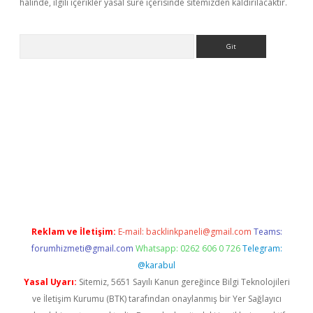
halinde, ilgili içerikler yasal süre içerisinde sitemizden kaldırılacaktır.
Arama
asino
Reklam ve İletişim:
E-mail:
backlinkpaneli@gmail.com
Teams:
forumhizmeti@gmail.com
Whatsapp: 0262 606 0 726
Telegram:
@karabul
Yasal Uyarı:
Sitemiz, 5651 Sayılı Kanun gereğince Bilgi Teknolojileri
ve İletişim Kurumu (BTK) tarafından onaylanmış bir Yer Sağlayıcı