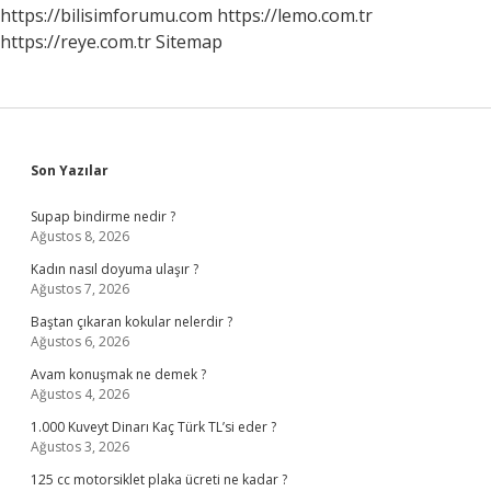
Mi
https://bilisimforumu.com
https://lemo.com.tr
https://reye.com.tr
Sitemap
Sidebar
Son Yazılar
Supap bindirme nedir ?
Ağustos 8, 2026
Kadın nasıl doyuma ulaşır ?
Ağustos 7, 2026
Baştan çıkaran kokular nelerdir ?
Ağustos 6, 2026
Avam konuşmak ne demek ?
Ağustos 4, 2026
1.000 Kuveyt Dinarı Kaç Türk TL’si eder ?
Ağustos 3, 2026
125 cc motorsiklet plaka ücreti ne kadar ?