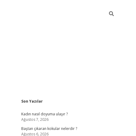
Sidebar
Son Yazılar
piabellacasino
Kadın nasıl doyuma ulaşır ?
Ağustos 7, 2026
Baştan çıkaran kokular nelerdir ?
Ağustos 6, 2026