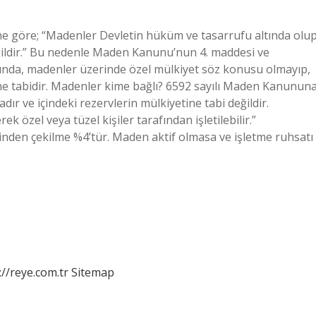
 göre; “Madenler Devletin hüküm ve tasarrufu altında olup
ğildir.” Bu nedenle Maden Kanunu’nun 4. maddesi ve
ğında, madenler üzerinde özel mülkiyet söz konusu olmayıp,
ne tabidir. Madenler kime bağlı? 6592 sayılı Maden Kanunun
ır ve içindeki rezervlerin mülkiyetine tabi değildir.
 özel veya tüzel kişiler tarafından işletilebilir.”
nden çekilme %4’tür. Maden aktif olmasa ve işletme ruhsatı
://reye.com.tr
Sitemap