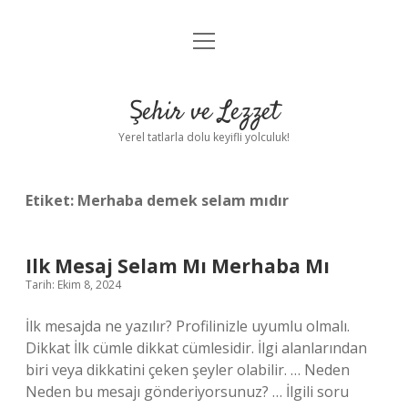
menüyü
Anasayfa
aç
Gizlilik Politikası
Şehir ve Lezzet
Yasal Uyarı
Yerel tatlarla dolu keyifli yolculuk!
Hakkımızda
Etiket:
Merhaba demek selam mıdır
Ilk Mesaj Selam Mı Merhaba Mı
Tarih: Ekim 8, 2024
İlk mesajda ne yazılır? Profilinizle uyumlu olmalı.
Dikkat İlk cümle dikkat cümlesidir. İlgi alanlarından
biri veya dikkatini çeken şeyler olabilir. … Neden
Neden bu mesajı gönderiyorsunuz? … İlgili soru