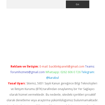
Arama
asino
Reklam ve İletişim:
E-mail:
backlinkpaneli@gmail.com
Teams:
forumhizmeti@gmail.com
Whatsapp: 0262 606 0 726
Telegram:
@karabul
Yasal Uyarı:
Sitemiz, 5651 Sayılı Kanun gereğince Bilgi Teknolojileri
ve İletişim Kurumu (BTK) tarafından onaylanmış bir Yer Sağlayıcı
olarak hizmet vermektedir. Bu nedenle, sitedeki içerikleri proaktif
olarak denetleme veya araştırma yükümlülüğümüz bulunmamaktadır.