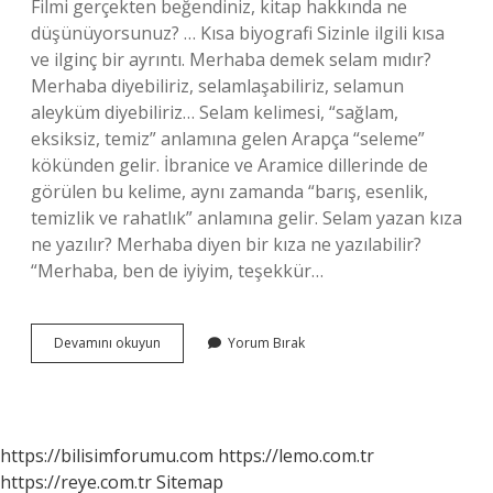
Filmi gerçekten beğendiniz, kitap hakkında ne
düşünüyorsunuz? … Kısa biyografi Sizinle ilgili kısa
ve ilginç bir ayrıntı. Merhaba demek selam mıdır?
Merhaba diyebiliriz, selamlaşabiliriz, selamun
aleyküm diyebiliriz… Selam kelimesi, “sağlam,
eksiksiz, temiz” anlamına gelen Arapça “seleme”
kökünden gelir. İbranice ve Aramice dillerinde de
görülen bu kelime, aynı zamanda “barış, esenlik,
temizlik ve rahatlık” anlamına gelir. Selam yazan kıza
ne yazılır? Merhaba diyen bir kıza ne yazılabilir?
“Merhaba, ben de iyiyim, teşekkür…
Ilk
Devamını okuyun
Yorum Bırak
Mesaj
Selam
Mı
Merhaba
Mı
https://bilisimforumu.com
https://lemo.com.tr
https://reye.com.tr
Sitemap