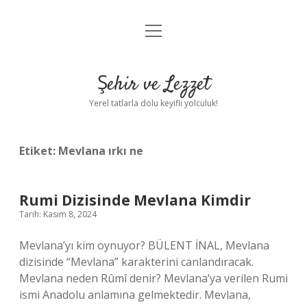
menüyü
Anasayfa
aç
Gizlilik Politikası
Şehir ve Lezzet
Yasal Uyarı
Yerel tatlarla dolu keyifli yolculuk!
Hakkımızda
Etiket:
Mevlana ırkı ne
Rumi Dizisinde Mevlana Kimdir
Tarih: Kasım 8, 2024
Mevlana’yı kim oynuyor? BÜLENT İNAL, Mevlana
dizisinde “Mevlana” karakterini canlandıracak.
Mevlana neden Rûmî denir? Mevlana’ya verilen Rumi
ismi Anadolu anlamına gelmektedir. Mevlana,