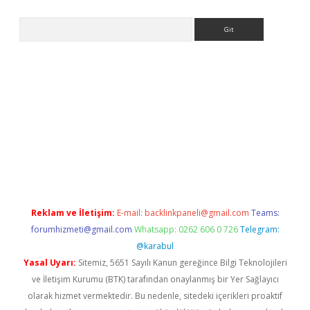
Arama
asino
Reklam ve İletişim:
E-mail:
backlinkpaneli@gmail.com
Teams:
forumhizmeti@gmail.com
Whatsapp: 0262 606 0 726
Telegram:
@karabul
Yasal Uyarı:
Sitemiz, 5651 Sayılı Kanun gereğince Bilgi Teknolojileri
ve İletişim Kurumu (BTK) tarafından onaylanmış bir Yer Sağlayıcı
olarak hizmet vermektedir. Bu nedenle, sitedeki içerikleri proaktif