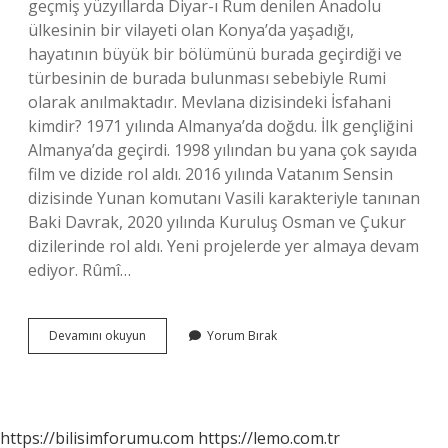
geçmiş yüzyıllarda Diyar-ı Rum denilen Anadolu
ülkesinin bir vilayeti olan Konya’da yaşadığı,
hayatının büyük bir bölümünü burada geçirdiği ve
türbesinin de burada bulunması sebebiyle Rumi
olarak anılmaktadır. Mevlana dizisindeki İsfahani
kimdir? 1971 yılında Almanya’da doğdu. İlk gençliğini
Almanya’da geçirdi. 1998 yılından bu yana çok sayıda
film ve dizide rol aldı. 2016 yılında Vatanım Sensin
dizisinde Yunan komutanı Vasili karakteriyle tanınan
Baki Davrak, 2020 yılında Kuruluş Osman ve Çukur
dizilerinde rol aldı. Yeni projelerde yer almaya devam
ediyor. Rûmî…
Rumi
Devamını okuyun
Yorum Bırak
Dizisinde
Mevlana
Kimdir
https://bilisimforumu.com
https://lemo.com.tr