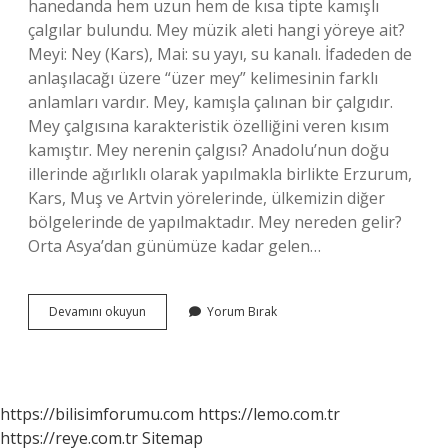
hanedanda hem uzun hem de kısa tipte kamışlı
çalgılar bulundu. Mey müzik aleti hangi yöreye ait?
Meyi: Ney (Kars), Mai: su yayı, su kanalı. İfadeden de
anlaşılacağı üzere “üzer mey” kelimesinin farklı
anlamları vardır. Mey, kamışla çalınan bir çalgıdır.
Mey çalgısına karakteristik özelliğini veren kısım
kamıştır. Mey nerenin çalgısı? Anadolu’nun doğu
illerinde ağırlıklı olarak yapılmakla birlikte Erzurum,
Kars, Muş ve Artvin yörelerinde, ülkemizin diğer
bölgelerinde de yapılmaktadır. Mey nereden gelir?
Orta Asya’dan günümüze kadar gelen…
Mey
Devamını okuyun
Yorum Bırak
Çalgısını
Kim
Buldu
https://bilisimforumu.com
https://lemo.com.tr
https://reye.com.tr
Sitemap