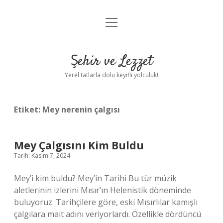
menüyü
Anasayfa
aç
Gizlilik Politikası
Şehir ve Lezzet
Yasal Uyarı
Yerel tatlarla dolu keyifli yolculuk!
Hakkımızda
Etiket:
Mey nerenin çalgısı
Mey Çalgısını Kim Buldu
Tarih: Kasım 7, 2024
Mey’i kim buldu? Mey’in Tarihi Bu tür müzik
aletlerinin izlerini Mısır’ın Helenistik döneminde
buluyoruz. Tarihçilere göre, eski Mısırlılar kamışlı
çalgılara mait adını veriyorlardı. Özellikle dördüncü