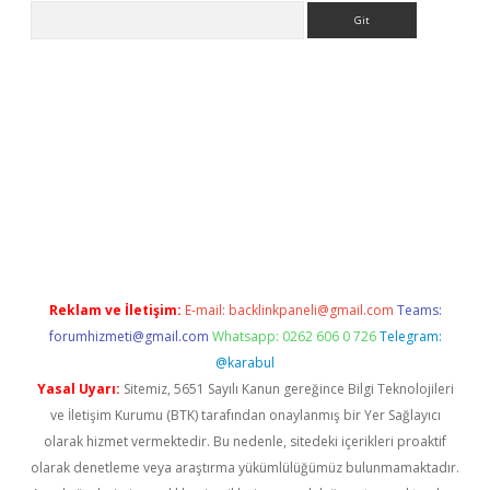
Arama
asino
Reklam ve İletişim:
E-mail:
backlinkpaneli@gmail.com
Teams:
forumhizmeti@gmail.com
Whatsapp: 0262 606 0 726
Telegram:
@karabul
Yasal Uyarı:
Sitemiz, 5651 Sayılı Kanun gereğince Bilgi Teknolojileri
ve İletişim Kurumu (BTK) tarafından onaylanmış bir Yer Sağlayıcı
olarak hizmet vermektedir. Bu nedenle, sitedeki içerikleri proaktif
olarak denetleme veya araştırma yükümlülüğümüz bulunmamaktadır.