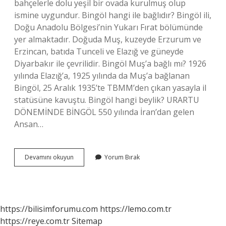
bahçelerle dolu yeşil bir ovada kurulmuş olup
ismine uygundur. Bingöl hangi ile bağlıdır? Bingöl ili,
Doğu Anadolu Bölgesi’nin Yukarı Fırat bölümünde
yer almaktadır. Doğuda Muş, kuzeyde Erzurum ve
Erzincan, batıda Tunceli ve Elazığ ve güneyde
Diyarbakır ile çevrilidir. Bingöl Muş’a bağlı mı? 1926
yılında Elazığ’a, 1925 yılında da Muş’a bağlanan
Bingöl, 25 Aralık 1935’te TBMM’den çıkan yasayla il
statüsüne kavuştu. Bingöl hangi beylik? URARTU
DÖNEMİNDE BİNGÖL 550 yılında İran’dan gelen
Ansan…
Bingöl
Devamını okuyun
Yorum Bırak
Hangi
Ilden
Ayrıldı
https://bilisimforumu.com
https://lemo.com.tr
https://reye.com.tr
Sitemap