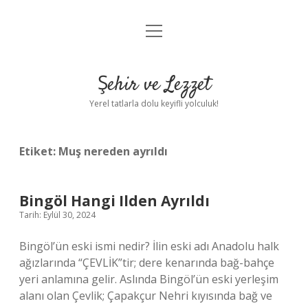
menüyü
Anasayfa
aç
Gizlilik Politikası
Şehir ve Lezzet
Yasal Uyarı
Yerel tatlarla dolu keyifli yolculuk!
Hakkımızda
Etiket:
Muş nereden ayrıldı
Bingöl Hangi Ilden Ayrıldı
Tarih: Eylül 30, 2024
Bingöl’ün eski ismi nedir? İlin eski adı Anadolu halk
ağızlarında “ÇEVLİK”tir; dere kenarında bağ-bahçe
yeri anlamına gelir. Aslında Bingöl’ün eski yerleşim
alanı olan Çevlik; Çapakçur Nehri kıyısında bağ ve