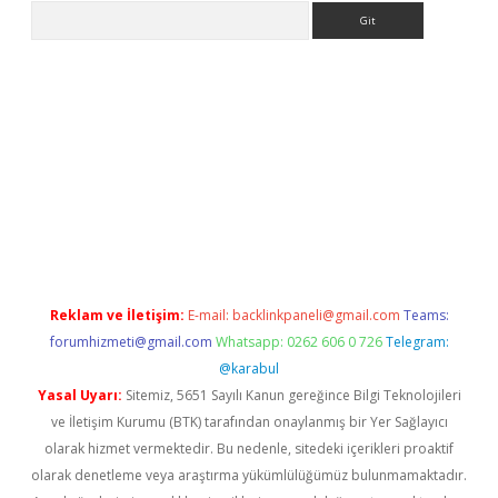
Arama
asino
Reklam ve İletişim:
E-mail:
backlinkpaneli@gmail.com
Teams:
forumhizmeti@gmail.com
Whatsapp: 0262 606 0 726
Telegram:
@karabul
Yasal Uyarı:
Sitemiz, 5651 Sayılı Kanun gereğince Bilgi Teknolojileri
ve İletişim Kurumu (BTK) tarafından onaylanmış bir Yer Sağlayıcı
olarak hizmet vermektedir. Bu nedenle, sitedeki içerikleri proaktif
olarak denetleme veya araştırma yükümlülüğümüz bulunmamaktadır.