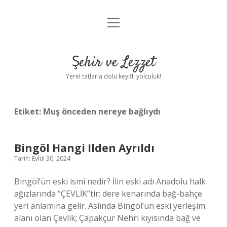
menüyü
Anasayfa
aç
Gizlilik Politikası
Şehir ve Lezzet
Yasal Uyarı
Yerel tatlarla dolu keyifli yolculuk!
Hakkımızda
Etiket:
Muş önceden nereye bağlıydı
Bingöl Hangi Ilden Ayrıldı
Tarih: Eylül 30, 2024
Bingöl’ün eski ismi nedir? İlin eski adı Anadolu halk
ağızlarında “ÇEVLİK”tir; dere kenarında bağ-bahçe
yeri anlamına gelir. Aslında Bingöl’ün eski yerleşim
alanı olan Çevlik; Çapakçur Nehri kıyısında bağ ve