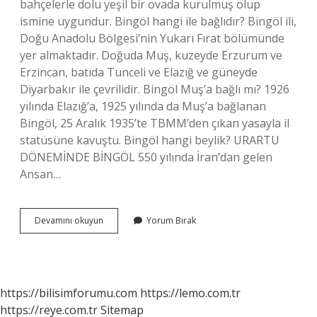
bahçelerle dolu yeşil bir ovada kurulmuş olup
ismine uygundur. Bingöl hangi ile bağlıdır? Bingöl ili,
Doğu Anadolu Bölgesi’nin Yukarı Fırat bölümünde
yer almaktadır. Doğuda Muş, kuzeyde Erzurum ve
Erzincan, batıda Tunceli ve Elazığ ve güneyde
Diyarbakır ile çevrilidir. Bingöl Muş’a bağlı mı? 1926
yılında Elazığ’a, 1925 yılında da Muş’a bağlanan
Bingöl, 25 Aralık 1935’te TBMM’den çıkan yasayla il
statüsüne kavuştu. Bingöl hangi beylik? URARTU
DÖNEMİNDE BİNGÖL 550 yılında İran’dan gelen
Ansan…
Bingöl
Devamını okuyun
Yorum Bırak
Hangi
Ilden
Ayrıldı
https://bilisimforumu.com
https://lemo.com.tr
https://reye.com.tr
Sitemap