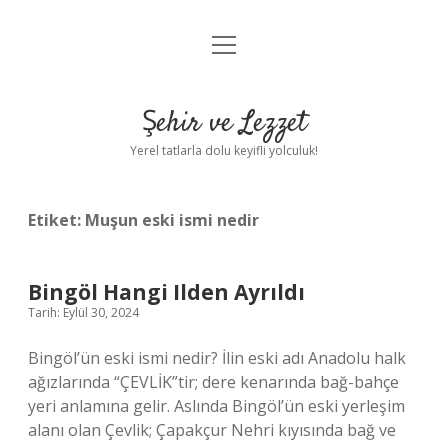
menüyü
Anasayfa
aç
Gizlilik Politikası
Şehir ve Lezzet
Yasal Uyarı
Yerel tatlarla dolu keyifli yolculuk!
Hakkımızda
Etiket:
Muşun eski ismi nedir
Bingöl Hangi Ilden Ayrıldı
Tarih: Eylül 30, 2024
Bingöl’ün eski ismi nedir? İlin eski adı Anadolu halk
ağızlarında “ÇEVLİK”tir; dere kenarında bağ-bahçe
yeri anlamına gelir. Aslında Bingöl’ün eski yerleşim
alanı olan Çevlik; Çapakçur Nehri kıyısında bağ ve