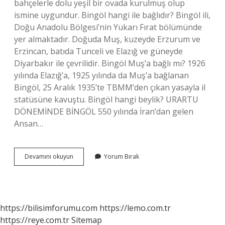
bahçelerle dolu yeşil bir ovada kurulmuş olup
ismine uygundur. Bingöl hangi ile bağlıdır? Bingöl ili,
Doğu Anadolu Bölgesi’nin Yukarı Fırat bölümünde
yer almaktadır. Doğuda Muş, kuzeyde Erzurum ve
Erzincan, batıda Tunceli ve Elazığ ve güneyde
Diyarbakır ile çevrilidir. Bingöl Muş’a bağlı mı? 1926
yılında Elazığ’a, 1925 yılında da Muş’a bağlanan
Bingöl, 25 Aralık 1935’te TBMM’den çıkan yasayla il
statüsüne kavuştu. Bingöl hangi beylik? URARTU
DÖNEMİNDE BİNGÖL 550 yılında İran’dan gelen
Ansan…
Bingöl
Devamını okuyun
Yorum Bırak
Hangi
Ilden
Ayrıldı
https://bilisimforumu.com
https://lemo.com.tr
https://reye.com.tr
Sitemap