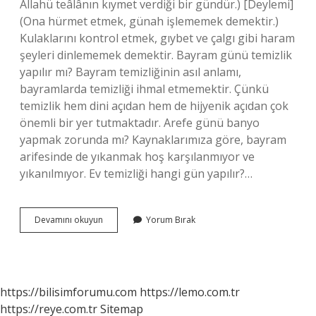
Allahü teâlânın kıymet verdiği bir gündür.) [Deylemi]
(Ona hürmet etmek, günah işlememek demektir.)
Kulaklarını kontrol etmek, gıybet ve çalgı gibi haram
şeyleri dinlememek demektir. Bayram günü temizlik
yapılır mı? Bayram temizliğinin asıl anlamı,
bayramlarda temizliği ihmal etmemektir. Çünkü
temizlik hem dini açıdan hem de hijyenik açıdan çok
önemli bir yer tutmaktadır. Arefe günü banyo
yapmak zorunda mı? Kaynaklarımıza göre, bayram
arifesinde de yıkanmak hoş karşılanmıyor ve
yıkanılmıyor. Ev temizliği hangi gün yapılır?…
Arefe
Devamını okuyun
Yorum Bırak
Günü
Temizlik
Yapilir
Mi
https://bilisimforumu.com
https://lemo.com.tr
https://reye.com.tr
Sitemap