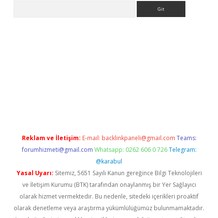
Arama
asino
Reklam ve İletişim:
E-mail:
backlinkpaneli@gmail.com
Teams:
forumhizmeti@gmail.com
Whatsapp: 0262 606 0 726
Telegram:
@karabul
Yasal Uyarı:
Sitemiz, 5651 Sayılı Kanun gereğince Bilgi Teknolojileri
ve İletişim Kurumu (BTK) tarafından onaylanmış bir Yer Sağlayıcı
olarak hizmet vermektedir. Bu nedenle, sitedeki içerikleri proaktif
olarak denetleme veya araştırma yükümlülüğümüz bulunmamaktadır.