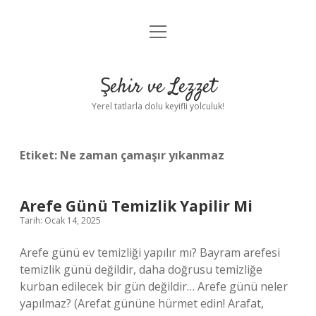
menüyü
Anasayfa
aç
Gizlilik Politikası
Şehir ve Lezzet
Yasal Uyarı
Yerel tatlarla dolu keyifli yolculuk!
Hakkımızda
Etiket:
Ne zaman çamaşır yıkanmaz
Arefe Günü Temizlik Yapilir Mi
Tarih: Ocak 14, 2025
Arefe günü ev temizliği yapılır mı? Bayram arefesi
temizlik günü değildir, daha doğrusu temizliğe
kurban edilecek bir gün değildir… Arefe günü neler
yapılmaz? (Arefat gününe hürmet edin! Arafat,