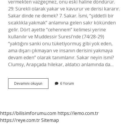
vermekten vazgeçmez, onu eski haline döndürür.
29: Sürekli olarak yakar ve kavurur ve derisi kararır.
Sakar dinde ne demek? 7. Sakar. İsmi, “şiddetli bir
sıcaklıkla yakmak” anlamına gelen sakr kökünden
gelir. Dört ayette “cehennem” kelimesi yerine
kullanılır ve Muddessir Suresi’nde (74/28-29)
“yaktığını sanki onu tüketiyormuş gibi yok eden,
ama dışarı çıkmayan ve insanın derisini yakmaya
devam eden” olarak tanımlanır. Sakar neyin ismi?
Clumsy, Arapçada hilekar, aldatıcı anlamında da…
Sakar
Devamını okuyun
6 Yorum
Nedir
Bilir
Misin
https://bilisimforumu.com
https://lemo.com.tr
https://reye.com.tr
Sitemap