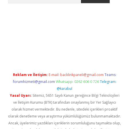
asino
Reklam ve İletişim:
E-mail:
backlinkpaneli@gmail.com
Teams:
forumhizmeti@gmail.com
Whatsapp: 0262 606 0 726
Telegram:
@karabul
Yasal Uyarı:
Sitemiz, 5651 Sayılı Kanun gereğince Bilgi Teknolojileri
ve İletişim Kurumu (BTK) tarafından onaylanmış bir Yer Sağlayıcı
olarak hizmet vermektedir. Bu nedenle, sitedeki içerikleri proaktif
olarak denetleme veya araştırma yükümlülüğümüz bulunmamaktadır.
Ancak, üyelerimiz yazdıkları içeriklerin sorumluluğunu taşımakta olup,