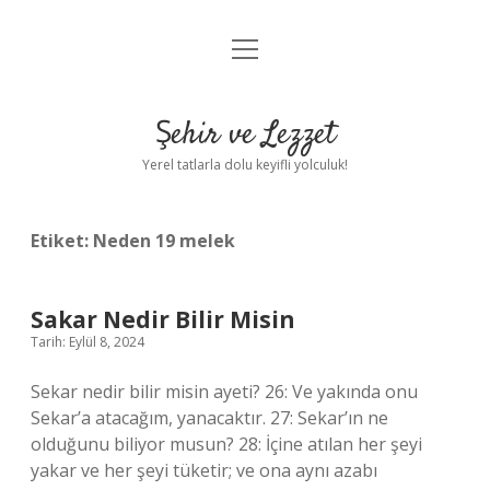
menüyü
Anasayfa
aç
Gizlilik Politikası
Şehir ve Lezzet
Yasal Uyarı
Yerel tatlarla dolu keyifli yolculuk!
Hakkımızda
Etiket:
Neden 19 melek
Sakar Nedir Bilir Misin
Tarih: Eylül 8, 2024
Sekar nedir bilir misin ayeti? 26: Ve yakında onu
Sekar’a atacağım, yanacaktır. 27: Sekar’ın ne
olduğunu biliyor musun? 28: İçine atılan her şeyi
yakar ve her şeyi tüketir; ve ona aynı azabı