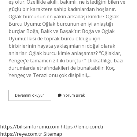
eş olur. Özellikle akıllı, bakımlı, ne istediğini bilen ve
güçlü bir karaktere sahip kadınlardan hoşlanır.
Oğlak burcunun en yakın arkadaşı kimdir? Oğlak
Burcu Uyumu: Oğlak burcunun en iyi anlaştığı
burçlar Boğa, Balık ve Başak’tır: Boğa ve Oğlak
Uyumu: İkisi de toprak burcu olduğu için
birbirlerinin hayata yaklaşımlarını doğal olarak
anlarlar. Oğlak burcu kimle anlaşamaz? “Oğlaklar,
Yengeç’e tamamen zıt iki burçtur.” Dikkatliliği, bazı
durumlarda etrafındakileri de bunaltabilir. Koç,
Yengeç ve Terazi onu çok disiplinli,…
Oğlak
Devamını okuyun
Yorum Bırak
Kimle
Sevgili
Olur
https://bilisimforumu.com
https://lemo.com.tr
https://reye.com.tr
Sitemap