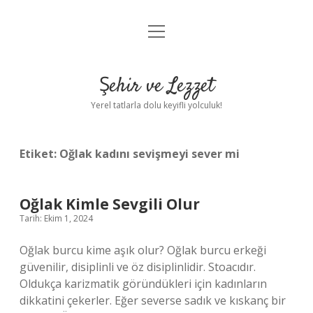
menüyü
Anasayfa
aç
Gizlilik Politikası
Şehir ve Lezzet
Yasal Uyarı
Yerel tatlarla dolu keyifli yolculuk!
Hakkımızda
Etiket:
Oğlak kadını sevişmeyi sever mi
Oğlak Kimle Sevgili Olur
Tarih: Ekim 1, 2024
Oğlak burcu kime aşık olur? Oğlak burcu erkeği
güvenilir, disiplinli ve öz disiplinlidir. Stoacıdır.
Oldukça karizmatik göründükleri için kadınların
dikkatini çekerler. Eğer severse sadık ve kıskanç bir