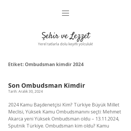
menüyü
Anasayfa
aç
Gizlilik Politikası
Şehir ve Lezzet
Yasal Uyarı
Yerel tatlarla dolu keyifli yolculuk!
Hakkımızda
Etiket:
Ombudsman kimdir 2024
Son Ombudsman Kimdir
Tarih: Aralık 30, 2024
2024 Kamu Başdenetçisi Kim? Türkiye Büyük Millet
Meclisi, Yüksek Kamu Ombudsmanını seçti: Mehmet
Akarca yeni Yüksek Ombudsman oldu – 13.11.2024,
Sputnik Türkiye. Ombudsman kim oldu? Kamu