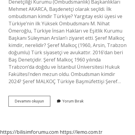
Denetçiliği Kurumu (Ombudsmanlık) Başkanlıkları
Mehmet AKARCA, Başdenetçi olarak seçildi. İlk
ombudsman kimdir Türkiye? Yargıtay eski üyesi ve
Türkiye’nin ilk Yüksek Ombudsmanı M. Nihat
Ömeroğlu, Türkiye İnsan Hakları ve Eşitlik Kurumu
Başkanı Süleyman Arslan’ı ziyaret etti. Şeref Malkoç
kimdir, nerelidir? Şeref Malkoç (1960, Arsin, Trabzon
doğumlu) Türk siyasetçi ve avukattır. 2016’dan beri
Baş Denetçidir. Şeref Malkoç 1960 yılında
Trabzon’da doğdu ve İstanbul Üniversitesi Hukuk
Fakültesi’nden mezun oldu. Ombudsman kimdir
2024? Şeref MALKOÇ Türkiye Başmüfettişi Şeref…
Son
Devamını okuyun
Yorum Bırak
Ombudsman
Kimdir
https://bilisimforumu.com
https://lemo.com.tr