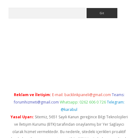
Arama
asino
Reklam ve İletişim:
E-mail:
backlinkpaneli@gmail.com
Teams:
forumhizmeti@gmail.com
Whatsapp: 0262 606 0 726
Telegram:
@karabul
Yasal Uyarı:
Sitemiz, 5651 Sayılı Kanun gereğince Bilgi Teknolojileri
ve İletişim Kurumu (BTK) tarafından onaylanmış bir Yer Sağlayıcı
olarak hizmet vermektedir. Bu nedenle, sitedeki içerikleri proaktif