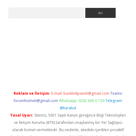
Arama
asino
Reklam ve İletişim:
E-mail:
backlinkpaneli@gmail.com
Teams:
forumhizmeti@gmail.com
Whatsapp: 0262 606 0 726
Telegram:
@karabul
Yasal Uyarı:
Sitemiz, 5651 Sayılı Kanun gereğince Bilgi Teknolojileri
ve İletişim Kurumu (BTK) tarafından onaylanmış bir Yer Sağlayıcı
olarak hizmet vermektedir. Bu nedenle, sitedeki içerikleri proaktif