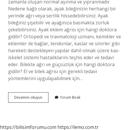
zamanla oluşan normal aşınma ve yıpranmadır.
Nedene bağlı olarak, ayak bileğinizin herhangi bir
yerinde ağrı veya sertlik hissedebilirsiniz. Ayak
bileğiniz şişebilir ve ayağınıza basmakta zorluk
çekebilirsiniz. Ayak eklem ağrısı için hangi doktora
gidilir? Ortopedi ve travmatoloji uzmanı, kemikler ve
eklemler ile bağlar, tendonlar, kaslar ve sinirler gibi
hareketi destekleyen yapılar dahil olmak üzere kas-
iskelet sistemi hastalıklarını teşhis eder ve tedavi
eder. Bilekte ağrı ve güçsüzlük için hangi doktora
gidilir? El ve bilek ağrısı için gerekli tedavi
yöntemlerini uygulayabilmek için…
Ayak
Devamını okuyun
Yorum Bırak
Bileği
Ağrısı
Hangi
Doktora
Gidilir
https://bilisimforumu.com
https://lemo.com.tr