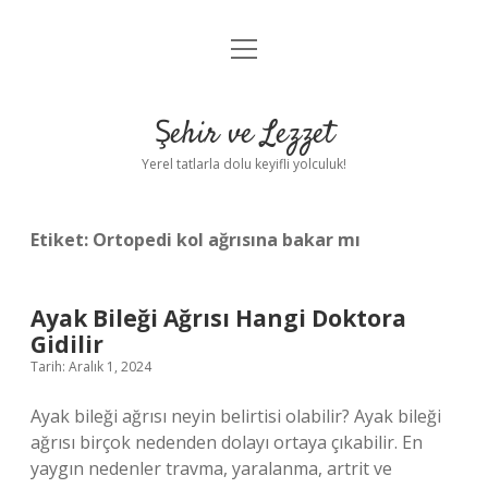
menüyü
Anasayfa
aç
Gizlilik Politikası
Şehir ve Lezzet
Yasal Uyarı
Yerel tatlarla dolu keyifli yolculuk!
Hakkımızda
Etiket:
Ortopedi kol ağrısına bakar mı
Ayak Bileği Ağrısı Hangi Doktora
Gidilir
Tarih: Aralık 1, 2024
Ayak bileği ağrısı neyin belirtisi olabilir? Ayak bileği
ağrısı birçok nedenden dolayı ortaya çıkabilir. En
yaygın nedenler travma, yaralanma, artrit ve