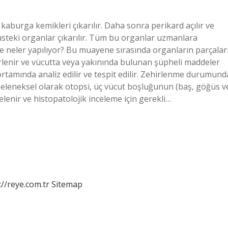
kaburga kemikleri çıkarılır. Daha sonra perikard açılır ve
üsteki organlar çıkarılır. Tüm bu organlar uzmanlara
ide neler yapılıyor? Bu muayene sırasında organların parçalar
lirlenir ve vücutta veya yakınında bulunan şüpheli maddeler
rtamında analiz edilir ve tespit edilir. Zehirlenme durumund
 Geleneksel olarak otopsi, üç vücut boşluğunun (baş, göğüs v
celenir ve histopatolojik inceleme için gerekli…
://reye.com.tr
Sitemap