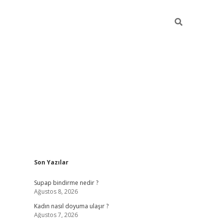
Sidebar
Son Yazılar
piabellacasino
Supap bindirme nedir ?
Ağustos 8, 2026
Kadın nasıl doyuma ulaşır ?
Ağustos 7, 2026