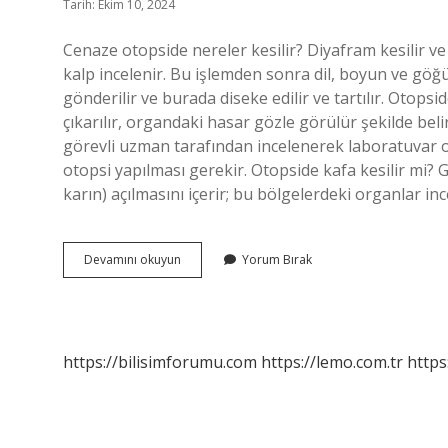
Tarih: Ekim 10, 2024
Cenaze otopside nereler kesilir? Diyafram kesilir ve 
kalp incelenir. Bu işlemden sonra dil, boyun ve göğ
gönderilir ve burada diseke edilir ve tartılır. Otops
çıkarılır, organdaki hasar gözle görülür şekilde be
görevli uzman tarafından incelenerek laboratuvar o
otopsi yapılması gerekir. Otopside kafa kesilir mi?
karın) açılmasını içerir; bu bölgelerdeki organlar in
Otopside
Devamını okuyun
Yorum Bırak
Organlar
Kesilir
Mi
https://bilisimforumu.com
https://lemo.com.tr
https