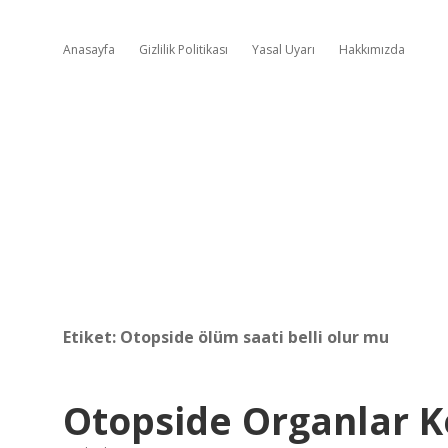
Anasayfa
Gizlilik Politikası
Yasal Uyarı
Hakkımızda
Etiket:
Otopside ölüm saati belli olur mu
Otopside Organlar Ke